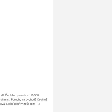
chodě Čech bez proudu až 10.500
ých míst. Poruchy na východě Čech už
rová. Noční bouřky způsobily […]