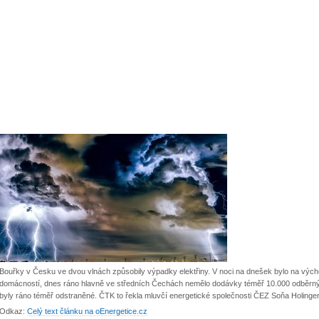
Bouřky v Česku ve dvou vlnách způsobily výpadky elektřiny. V noci na dnešek bylo na vý
domácností, dnes ráno hlavně ve středních Čechách nemělo dodávky téměř 10.000 odběrn
byly ráno téměř odstraněné. ČTK to řekla mluvčí energetické společnosti ČEZ Soňa Holinge
Odkaz:
Celý text článku na oEnergetice.cz