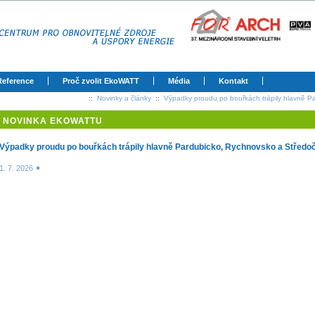
Reference
Proč zvolit EkoWATT
Média
Kontakt
::
Novinky a články
::
Výpadky proudu po bouřkách trápily hlavně P
NOVINKA EKOWATTU
Výpadky proudu po bouřkách trápily hlavně Pardubicko, Rychnovsko a Středo
1. 7. 2026