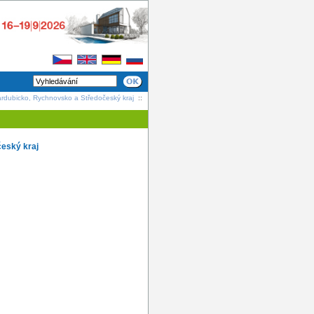
ardubicko, Rychnovsko a Středočeský kraj
::
český kraj