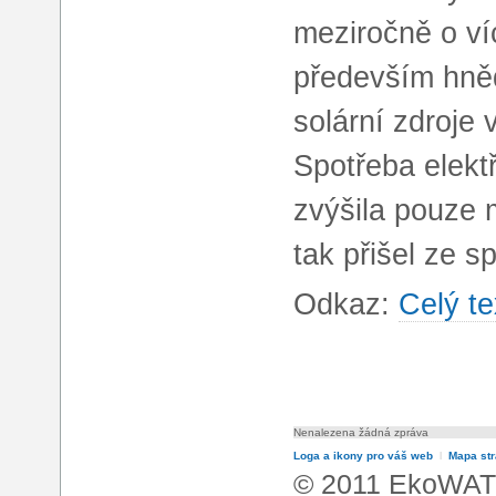
meziročně o ví
především hněd
solární zdroje 
Spotřeba elekt
zvýšila pouze 
tak přišel ze s
Odkaz:
Celý te
Nenalezena žádná zpráva
Loga a ikony pro váš web
l
Mapa st
© 2011 EkoWATT