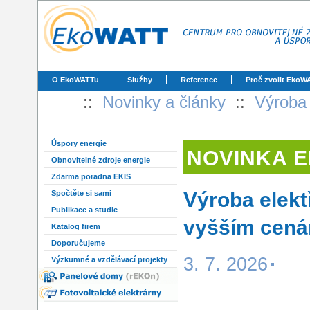
O EkoWATTu
Služby
Reference
Proč zvolit EkoW
::
Novinky a články
::
Výroba 
Úspory energie
NOVINKA 
Obnovitelné zdroje energie
Zdarma poradna EKIS
Výroba elekt
Spočtěte si sami
Publikace a studie
vyšším cená
Katalog firem
Doporučujeme
3. 7. 2026
Výzkumné a vzdělávací projekty