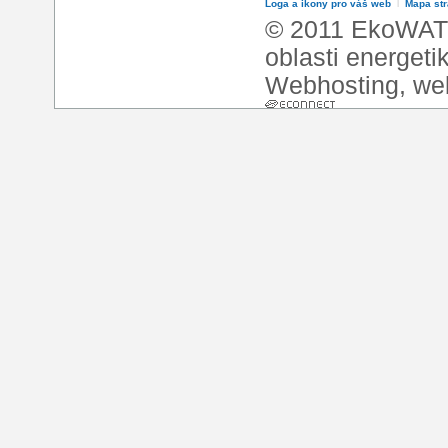
Loga a ikony pro váš web
l
Mapa st
© 2011 EkoWATT
oblasti energeti
Webhosting
,
we