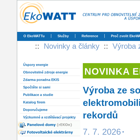
O EkoWATTu
Služby
Reference
Proč zvolit EkoW
::
Novinky a články
::
Výroba z
Úspory energie
NOVINKA 
Obnovitelné zdroje energie
Zdarma poradna EKIS
Výroba ze so
Spočtěte si sami
Publikace a studie
elektromobil
Katalog firem
Doporučujeme
rekordů
Výzkumné a vzdělávací projekty
7. 7. 2026