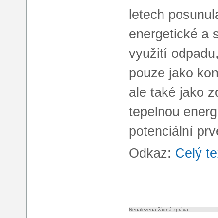
letech posunul
energetické a 
využití odpad
pouze jako ko
ale také jako 
tepelnou energi
potenciální prv
Odkaz:
Celý te
Nenalezena žádná zpráva