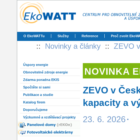
O EkoWATTu
Služby
Reference
Proč zvolit EkoW
::
Novinky a články
::
ZEVO v 
Úspory energie
NOVINKA 
Obnovitelné zdroje energie
Zdarma poradna EKIS
ZEVO v Česk
Spočtěte si sami
Publikace a studie
kapacity a v
Katalog firem
Doporučujeme
23. 6. 2026
Výzkumné a vzdělávací projekty