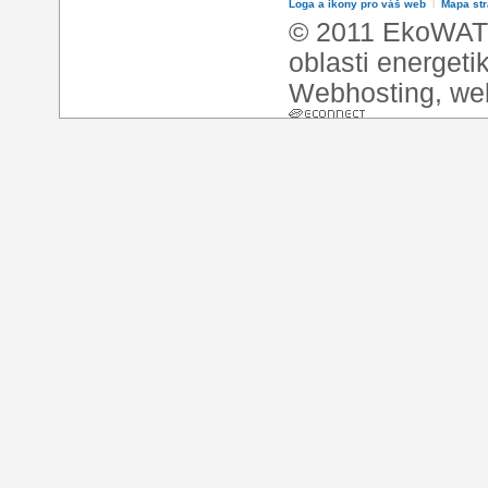
Loga a ikony pro váš web
l
Mapa st
© 2011 EkoWATT
oblasti energeti
Webhosting
,
we