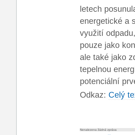
letech posunul
energetické a 
využití odpad
pouze jako ko
ale také jako 
tepelnou energi
potenciální prv
Odkaz:
Celý te
Nenalezena žádná zpráva