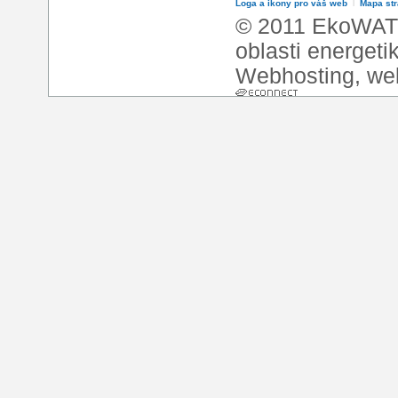
Loga a ikony pro váš web
l
Mapa st
© 2011 EkoWATT
oblasti energeti
Webhosting
,
we