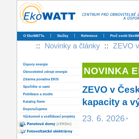
O EkoWATTu
Služby
Reference
Proč zvolit EkoW
::
Novinky a články
::
ZEVO v 
Úspory energie
NOVINKA 
Obnovitelné zdroje energie
Zdarma poradna EKIS
ZEVO v Česk
Spočtěte si sami
Publikace a studie
kapacity a v
Katalog firem
Doporučujeme
23. 6. 2026
Výzkumné a vzdělávací projekty