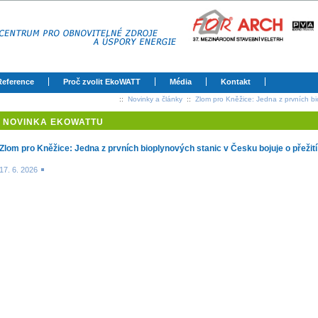
Reference
Proč zvolit EkoWATT
Média
Kontakt
::
Novinky a články
::
Zlom pro Kněžice: Jedna z prvních bio
NOVINKA EKOWATTU
Zlom pro Kněžice: Jedna z prvních bioplynových stanic v Česku bojuje o přežití
17. 6. 2026