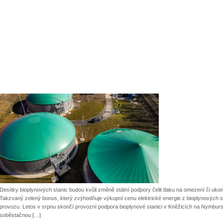
Desítky bioplynových stanic budou kvůli změně státní podpory čelit tlaku na omezení či ukon
Takzvaný zelený bonus, který zvýhodňuje výkupní cenu elektrické energie z bioplynových sta
provozu. Letos v srpnu skončí provozní podpora bioplynové stanici v Kněžicích na Nymbursk
soběstačnou […]