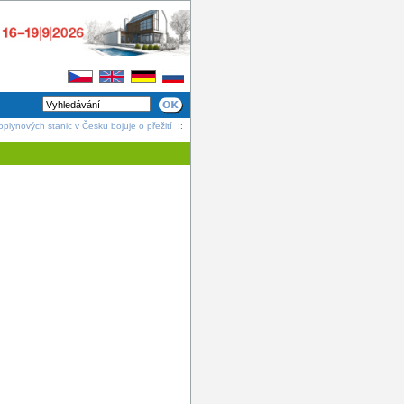
plynových stanic v Česku bojuje o přežití
::