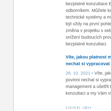
bezplatné konzultace 
odborníkem. Můžete ko
technické systémy a mo
být vždy na první pohl
změna v projetku s seb
snížení budoucích pro
bezplatné konzultaci.
Víte, jakou platnost
nechat si vypracovat
26. 10. 2021
Víte, ja
povinni nechat si vypr
management a ušetřit 
konzultaci a my Vám vš
1
|
2
|
3
|
4
|
..
|
22
|
»