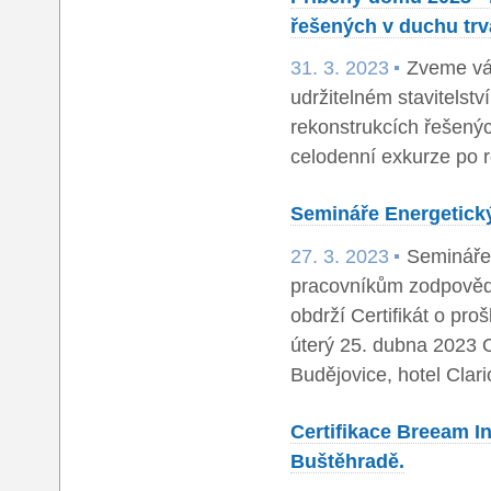
řešených v duchu trv
31. 3. 2023
Zveme vás
udržitelném stavitelst
rekonstrukcích řešených
celodenní exkurze po 
Semináře Energetický
27. 3. 2023
Semináře 
pracovníkům zodpověd
obdrží Certifikát o pr
úterý 25. dubna 2023 
Budějovice, hotel Clar
Certifikace Breeam I
Buštěhradě.