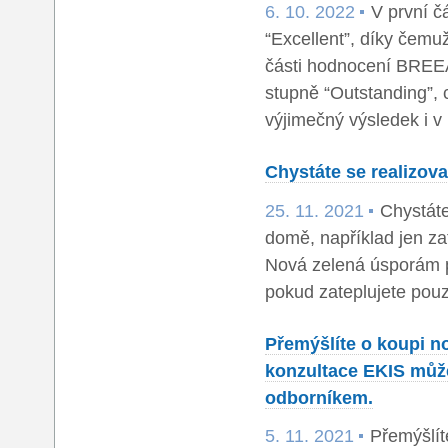
6. 10. 2022
V první č
“Excellent”, díky čem
části hodnocení BREE
stupně “Outstanding”, 
výjimečný výsledek i 
Chystáte se realizov
25. 11. 2021
Chystáte
domě, například jen z
Nová zelená úsporám p
pokud zateplujete pouz
Přemýšlíte o koupi n
konzultace EKIS může
odborníkem.
5. 11. 2021
Přemýšlít