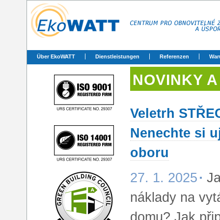
Über EkoWATT
Dienstleistungen
Referenzen
War
NOVINKY A
Veletrh STŘE
Nenechte si uj
oboru
27. 1. 2025
Ja
náklady na vyt
domu? Jak připr