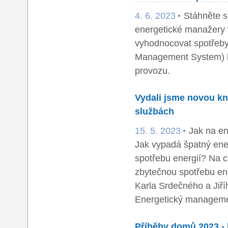
4. 6. 2023
Stáhněte s
energetické manažery v
vyhodnocovat spotřeb
Management System) b
provozu.
Vydali jsme novou kn
službách
15. 5. 2023
Jak na en
Jak vypadá špatný en
spotřebu energií? Na c
zbytečnou spotřebu ener
Karla Srdečného a Jiř
Energetický management
Příběhy domů 2023 - 