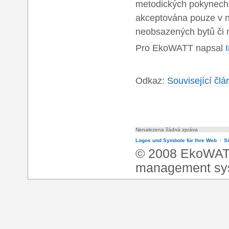
metodických pokynech 
akceptována pouze v n
neobsazených bytů či 
Pro EkoWATT napsal
Odkaz:
Související čl
Nenalezena žádná zpráva
Logos und Symbole für Ihre Web
l
S
© 2008 EkoWA
management sy