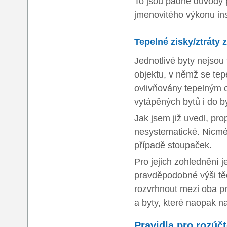
To jsou pádné důvody p
jmenovitého výkonu ins
Tepelné zisky/ztráty
Jednotlivé byty nejsou
objektu, v němž se tepe
ovlivňovány tepelným o
vytápěných bytů i do 
Jak jsem již uvedl, pro
nesystematické. Nicmén
případě stoupaček.
Pro jejich zohlednění j
pravděpodobné výši těc
rozvrhnout mezi oba pro
a byty, které naopak na
Pravidla pro rozúčt