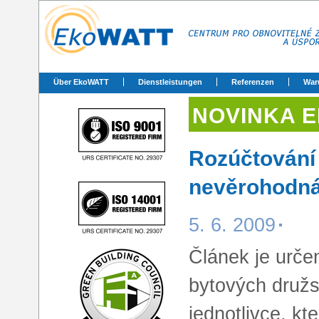
Über EkoWATT
Dienstleistungen
Referenzen
War
NOVINKA 
Rozúčtování 
nevěrohodn
5. 6. 2009
Článek je urče
bytových družst
jednotlivce, kt