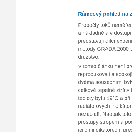
Rámcový pohled na z
Propočty toků neměřen
a nákladné a v dostupn
představují dílčí exper
metody GRADA 2000 v so
družstvo.
V tomto článku není pr
reprodukovali a spokoj
dvěma sousedními byty:
celkové tepelné ztráty 
teploty bytu 19°C a při
radiátorových indikátor
nezaplatí. Naopak toto 
prostupy stropem a pod
jejich indikátorech, př