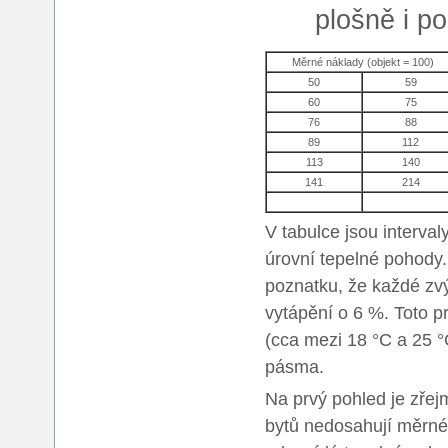
plošně i po
Měrné náklady (objekt = 100)
50
59
60
75
76
88
89
112
113
140
141
214
V tabulce jsou interva
úrovní tepelné pohody
poznatku, že každé zvý
vytápění o 6 %. Toto p
(cca mezi 18 °C a 25 °C
pásma.
Na prvý pohled je zřej
bytů nedosahují měrné 