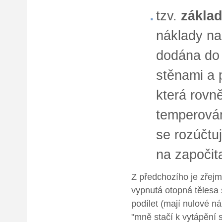
tzv.
základ
náklady na
dodána do 
stěnami a 
která rovn
temperován
se rozúčtu
na započit
Z předchozího je zřejm
vypnutá otopná tělesa 
podílet (mají nulové n
"mně stačí k vytápění 