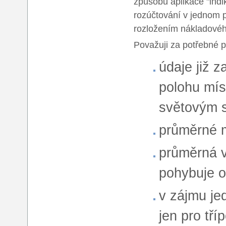
způsobu aplikace "ind
rozúčtování v jednom 
rozložením nákladovéh
Považuji za potřebné př
údaje již z
polohu míst
světovým 
průměrné m
průměrná vn
pohybuje o
v zájmu je
jen pro tří