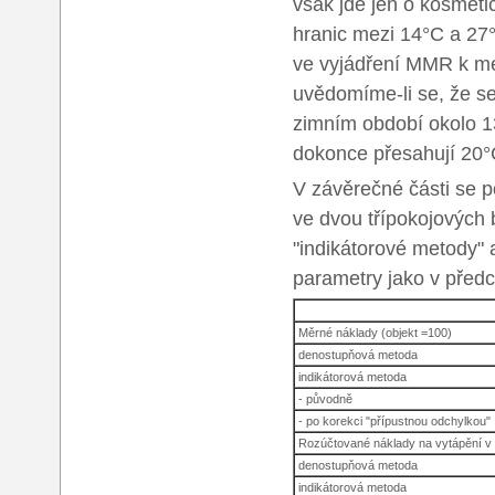
však jde jen o kosmeti
hranic mezi 14°C a 27
ve vyjádření MMR k mé
uvědomíme-li se, že se
zimním období okolo 1
dokonce přesahují 20°
V závěrečné části se 
ve dvou třípokojových 
"indikátorové metody" 
parametry jako v před
Měrné náklady (objekt =100)
denostupňová metoda
indikátorová metoda
- původně
- po korekci "přípustnou odchylkou"
Rozúčtované náklady na vytápění v
denostupňová metoda
indikátorová metoda