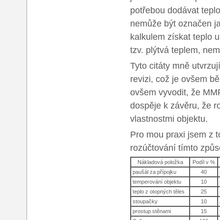
potřebou dodávat teplo 
nemůže být označen ja
kalkulem získat teplo 
tzv. plýtvá teplem, ne
Tyto citáty mně utvrzuj
revizi, což je ovšem b
ovšem vyvodit, že MMR
dospěje k závěru, že r
vlastnostmi objektu.
Pro mou praxi jsem z t
rozúčtování tímto způ
Nákladová položka
Podíl v %
paušál za přípojku
40
temperování objektu
10
teplo z otopných těles
25
stoupačky
10
prostup stěnami
15