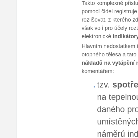
Takto komplexně přistu
pomocí čidel registruj
rozlišovat, z kterého 
však volí pro účely ro
elektronické
indikátor
Hlavním nedostatkem ind
otopného tělesa a tato
nákladů na vytápění 
komentářem:
tzv.
spotře
na tepelnou
daného pro
umístěných
náměrů ind