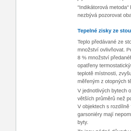
"Indikátorová metoda"
nezbývá pozorovat oba
Tepelné zisky ze sto
Teplo předávané ze st
množství ovlivňovat. P
8 % množství předanéh
opatřeny termostatickým
teplotě místnosti, zvy
měřeným z otopných tě
V jednotlivých bytech 
větších průměrů než po
V objektech s rozdílně 
garsoniéry mají nepom
byty.