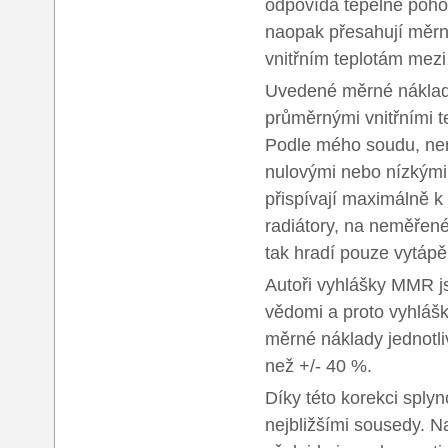
odpovídá tepelné poho
naopak přesahují měrn
vnitřním teplotám mezi
Uvedené měrné náklad
průměrnými vnitřními te
Podle mého soudu, není
nulovými nebo nízkými
přispívají maximálně k
radiátory, na neměřené
tak hradí pouze vytápě
Autoři vyhlášky MMR j
vědomi a proto vyhláš
měrné náklady jednotli
než +/- 40 %.
Díky této korekci sply
nejbližšími sousedy. Na