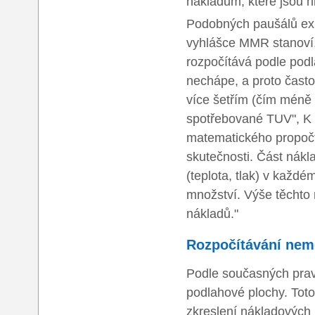
nákladům, které jsou 
Podobných paušálů exi
vyhlášce MMR stanoví,
rozpočítává podle pod
nechápe, a proto často
více šetřím (čím méně s
spotřebované TUV", K t
matematického propočtu
skutečnosti. Část nák
(teplota, tlak) v každ
množství. Výše těchto
nákladů."
Rozpočítávání nem
Podle současných pravi
podlahové plochy. Tot
zkreslení nákladových