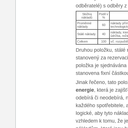
odběratelé) s odběry z 
Složka
Podíl v
nákladů
%
Proměnné
náklady přím
60
náklady
technologick
náklady, kte
Stálé náklady
40
údržba, reži
Celkem
100
vč. rozpušt
Druhou položku, stálé 
stanovený za rezervaci
položka je sjednávána
stanovena fixní částko
Jinak řečeno, tato pol
energie
, která je zaji
odebírá či neodebírá, 
každého spotřebitele, a
logické, aby tyto nákla
vzhledem k tomu, že je