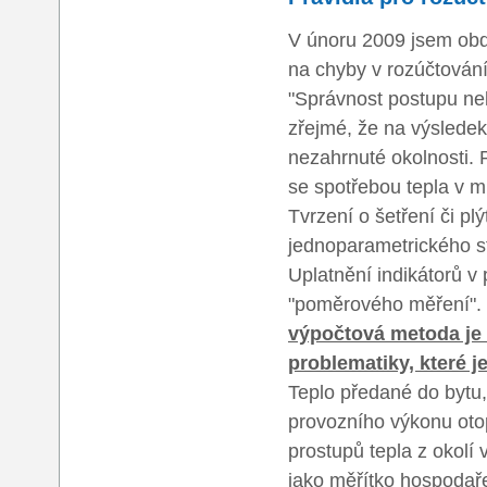
V únoru 2009 jsem obdr
na chyby v rozúčtování 
"Správnost postupu ne
zřejmé, že na výsledek
nezahrnuté okolnosti. P
se spotřebou tepla v m
Tvrzení o šetření či pl
jednoparametrického s
Uplatnění indikátorů v
"poměrového měření".
výpočtová metoda je 
problematiky, které 
Teplo předané do bytu
provozního výkonu otop
prostupů tepla z okolí
jako měřítko hospodař