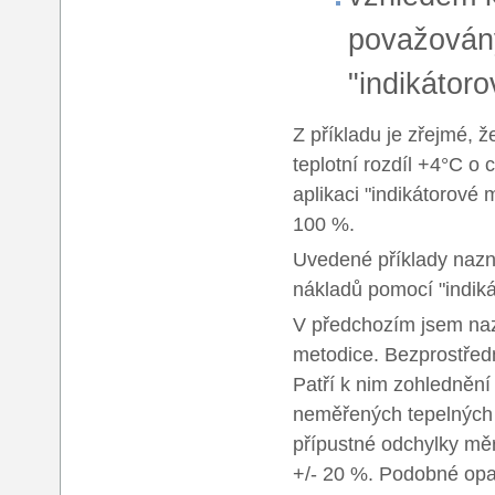
považovány
"indikátor
Z příkladu je zřejmé, 
teplotní rozdíl +4°C o 
aplikaci "indikátorové
100 %.
Uvedené příklady nazn
nákladů pomocí "indiká
V předchozím jsem naz
metodice. Bezprostředn
Patří k nim zohledněn
neměřených tepelných z
přípustné odchylky mě
+/- 20 %. Podobné opat