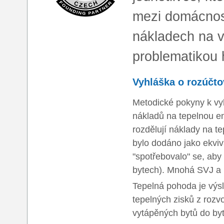
mezi domácnostm
nákladech na v
problematikou 
Vyhláška o rozúčto
Metodické pokyny k vy
nákladů na tepelnou en
rozdělují náklady na te
bylo dodáno jako ekviva
"spotřebovalo" se, aby
bytech). Mnohá SVJ a b
Tepelná pohoda je výs
tepelných zisků z rozvo
vytápěných bytů do by