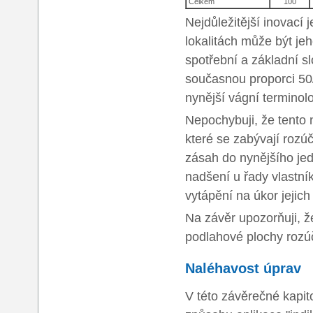
Celkem
100
Nejdůležitější inovací j
lokalitách může být jeh
spotřební a základní s
současnou proporci 50
nynější vágní terminol
Nepochybuji, že tento 
které se zabývají rozú
zásah do nynějšího je
nadšení u řady vlastník
vytápění na úkor jejich
Na závěr upozorňuji, ž
podlahové plochy rozú
Naléhavost úprav
V této závěrečné kapi