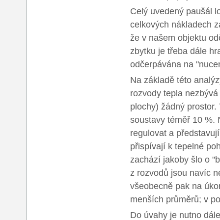
Celý uvedený paušál log
celkových nákladech z
že v našem objektu odč
zbytku je třeba dále hr
odčerpávána na "nucen
Na základě této analýz
rozvody tepla nezbývá
plochy) žádný prostor.
soustavy téměř 10 %. N
regulovat a představují
přispívají k tepelné p
zachází jakoby šlo o "
z rozvodů jsou navíc 
všeobecně pak na úkor
menších průměrů; v po
Do úvahy je nutno dále 