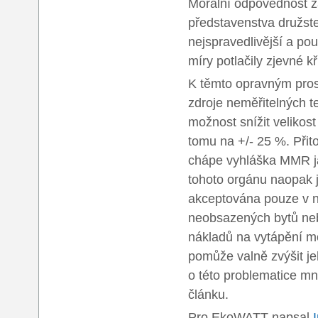
Morální odpovědnost za
představenstva družste
nejspravedlivější a po
míry potlačily zjevné kř
K těmto opravným pros
zdroje neměřitelných t
možnost snížit velikos
tomu na +/- 25 %. Při
chápe vyhláška MMR j
tohoto orgánu naopak 
akceptována pouze v n
neobsazených bytů nebo
nákladů na vytápění mo
pomůže valně zvýšit j
o této problematice mn
článku.
Pro EkoWATT napsal