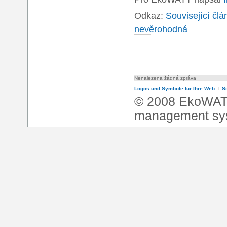
Odkaz:
Související čl
nevěrohodná
Nenalezena žádná zpráva
Logos und Symbole für Ihre Web
l
S
© 2008 EkoWA
management sy