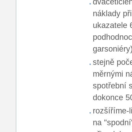
dvacetičle
náklady př
ukazatele 
podhodnoce
garsoniéry)
stejně poč
měrnými ná
spotřební 
dokonce 5
rozšíříme-l
na "spodní