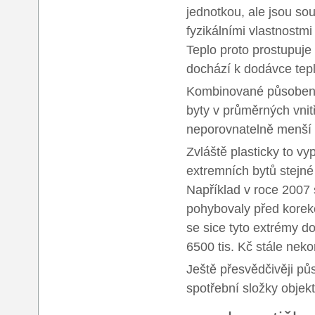
jednotkou, ale jsou sou
fyzikálními vlastnostm
Teplo proto prostupuje
dochází k dodávce tep
Kombinované působení 
byty v průměrných vnit
neporovnatelně menší 
Zvláště plasticky to v
extremních bytů stejné
Například v roce 2007 
pohybovaly před korek
se sice tyto extrémy do
6500 tis. Kč stále neko
Ještě přesvědčivěji pů
spotřební složky objekt