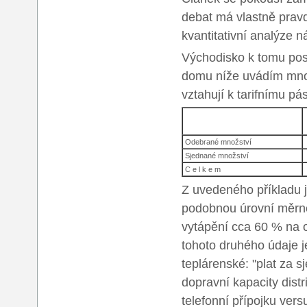
debat má vlastně prav
kvantitativní analýze n
Východisko k tomu posk
domu níže uvádím množ
vztahují k tarifnímu p
Odebrané množství
Sjednané množství
C e l k e m
Z uvedeného příkladu j
podobnou úrovní měrné
vytápění cca 60 % na o
tohoto druhého údaje je
teplárenské: "plat za 
dopravní kapacity distr
telefonní přípojku ver