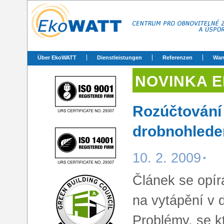
Über EkoWATT
Dienstleistungen
Referenzen
War
NOVINKA 
Rozúčtování
drobnohled
10. 2. 2009
Článek se opír
na vytápění v 
Problémy, se k