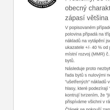
obecný charakt
zápasí většina
V popisovaném případě
polovina připadá na tř
nákladů na vytápění js
ukazatele +/- 40 % od 
místní rozvoj (MMR) č
bytů.
Následuje proto nezby
řada bytů s nulovými n
"ušetřených" nákladů 
hlasy, které podezírají
kontrují tvrzením, že "
přispíváme všichni v r
Článek se pokouší zamy