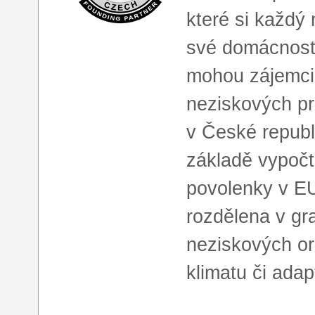
které si každ
své domácnosti
mohou zájemci
neziskových pr
v České republ
základě vypoč
povolenky v E
rozdělena v gr
neziskových org
klimatu či ada