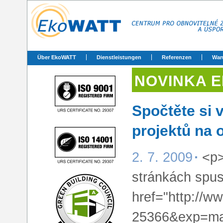
Über EkoWATT
Dienstleistungen
Referenzen
War
NOVINKA 
Spočtěte si v
projektů na 
2. 7. 2009
<p>
stránkách spust
href="http://w
25366&exp=mal