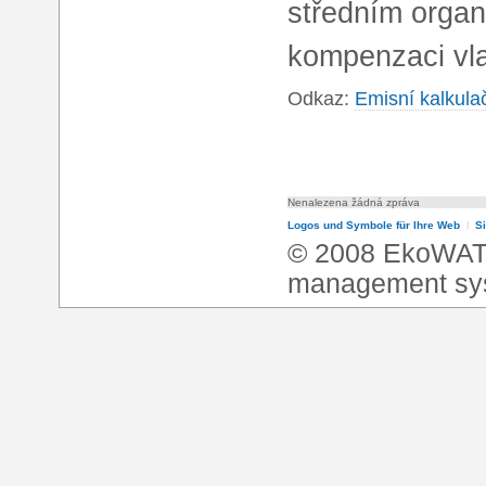
středním organ
kompenzaci vl
Odkaz:
Emisní kalkula
Nenalezena žádná zpráva
Logos und Symbole für Ihre Web
l
S
© 2008 EkoWA
management sy