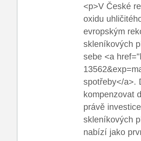
<p>V České re
oxidu uhličitéh
evropským rek
skleníkových p
sebe <a href="
13562&exp=mal
spotřeby</a>. 
kompenzovat d
právě investice
skleníkových p
nabízí jako pr