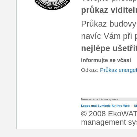
průkaz viditel
Průkaz budov
navíc Vám při 
nejlépe ušetři
Informujte se včas!
Odkaz:
Průkaz energet
Nenalezena žádná zpráva
Logos und Symbole für Ihre Web
l
S
© 2008 EkoWA
management sy