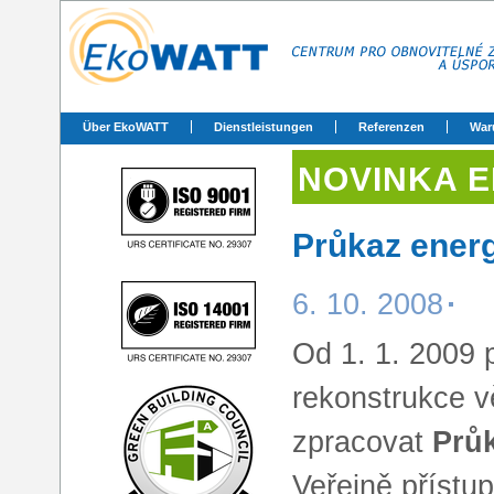
Über EkoWATT
Dienstleistungen
Referenzen
War
NOVINKA 
Průkaz ener
6. 10. 2008
Od 1. 1. 2009 
rekonstrukce v
zpracovat
Prů
Veřejně přístu