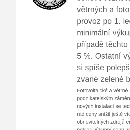
větrných a foto
provoz po 1. l
minimální výku
případě těchto
5 %. Ostatní vý
si spíše polepš
zvané zelené b
Fotovoltaické a větrné
podnikatelským záměre
nových instalací se te
rád ceny snížil ještě 
obnovitelných zdrojů e
pokles výkupní ceny ne