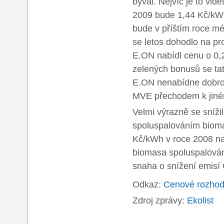
býval. Nejvíc je to vi
2009 bude 1,44 Kč/kWh
bude v příštím roce m
se letos dohodlo na pro
E.ON nabídl cenu o 0,
zelených bonusů se ta
E.ON nenabídne dobrov
MVE přechodem k jiné
Velmi výrazně se sníži
spoluspalováním bioma
Kč/kWh v roce 2008 na
biomasa spoluspalován
snaha o snížení emisí
Odkaz:
Cenové rozhodn
Zdroj zprávy:
Ekolist