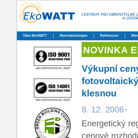
Über EkoWATT
Dienstleistungen
Referenzen
War
NOVINKA 
Výkupní ceny
fotovoltaick
klesnou
8. 12. 2008
Energetický re
cenové rozhodn