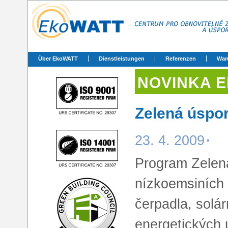
Über EkoWATT
Dienstleistungen
Referenzen
War
NOVINKA 
Zelená úspo
23. 4. 2009
Program Zelen
nízkoemsiních 
čerpadla, solár
energetických ú