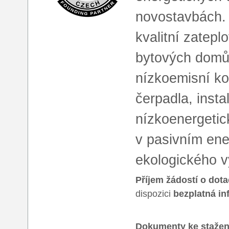
novostavbách.
kvalitní zatep
bytových domů
nízkoemisní ko
čerpadla, insta
nízkoenergetic
v pasivním ene
ekologického 
Příjem žádostí o dot
dispozici
bezplatná in
Dokumenty ke stažen