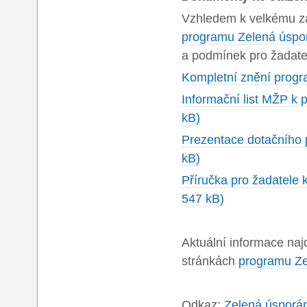
Vzhledem k velkému zá
programu Zelená úsp
a podmínek pro žadate
Kompletní znění progr
Informační list MŽP k
kB)
Prezentace dotačního 
kB)
Příručka pro žadatele 
547 kB)
Aktuální informace na
stránkách
programu Z
Odkaz:
Zelená úsporám