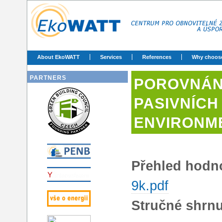
About EkoWATT
Services
References
Why choos
PARTNERS
POROVNÁNÍ
PASIVNÍCH
ENVIRONM
Přehled hodn
9k.pdf
Stručné shrnu