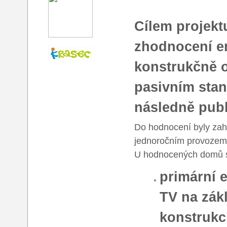
Cílem projekt
zhodnocení en
konstrukčně 
pasivním sta
následně publ
Do hodnocení byly zahr
jednoročním provozem,
U hodnocených domů s
primární 
TV na zák
konstrukc