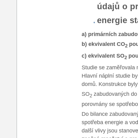
údajů o p
energie s
a) primárních zabudo
b) ekvivalent CO
pou
2
c) ekvivalent SO
pou
2
Studie se zaměřovala 
Hlavní náplní studie b
domů. Konstrukce byly
SO
zabudovaných do n
2
porovnány se spotřebou
Do bilance zabudovanýc
spotřeba energie a vo
další vlivy jsou stano