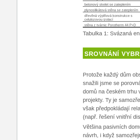
betonový skelet se zateplením
plynosilikátová stěna se zateplením
dřevěná výplňová konstrukce s
celulozovou izolací
stěna z tvárnic Porotherm 44 P+D
Tabulka 1: Svázaná en
SROVNÁNÍ VYB
Protože každý dům obs
snažili jsme se porovn
domů na českém trhu v
projekty. Ty je samoz
však předpokládají rel
(např. řešení vnitřní di
Většina pasivních dom
návrh, i když samozřejm