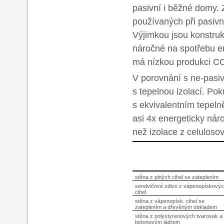
pasivní i běžné domy. 
používaných při pasiv
Výjimkou jsou konstruk
náročné na spotřebu en
má nízkou produkci CO
V porovnání s ne-pasiv
s tepelnou izolací. Po
s ekvivalentním tepeln
asi 4x energeticky nár
než izolace z celuloso
stěna z plných cihel se zateplením
sendvičové zdivo z vápenopískový
cihel
stěna z vápenopísk. cihel se
zateplením a dřevěným obkladem
stěna z polystyrenových tvarovek a
betonovým jádrem