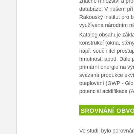
značné množství a pro
databáze. V našem pří
Rakouský institut pro b
využívána národním n
Katalog obsahuje zákla
konstrukcí (okna, stěny
např. součinitel prost
hmotnost, apod. Dále p
primární energie na vý
svázaná produkce ekvi
oteplování (GWP - Glo
potenciál acidifikace (A
SROVNÁNÍ OBV
Ve studii bylo porovná