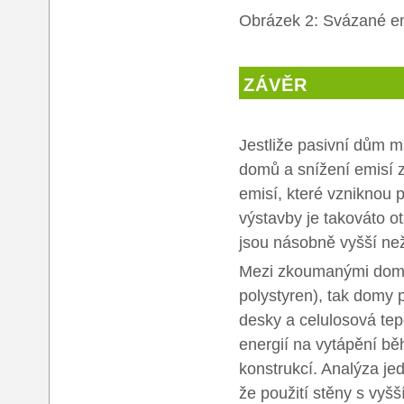
Obrázek 2: Svázané 
ZÁVĚR
Jestliže pasivní dům m
domů a snížení emisí z 
emisí, které vzniknou p
výstavby je takováto o
jsou násobně vyšší než
Mezi zkoumanými domy 
polystyren), tak domy
desky a celulosová te
energií na vytápění b
konstrukcí. Analýza je
že použití stěny s vyš