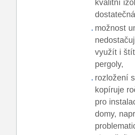
kvalitní iz
dostatečná
možnost um
nedostačuj
využít i št
pergoly,
rozložení s
kopíruje r
pro instal
domy, napr
problemati