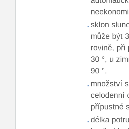
automatick
neekonomi
sklon slun
může být 3
rovině, při
30 °, u zi
90 °,
množství st
celodenní 
přípustné 
délka potr