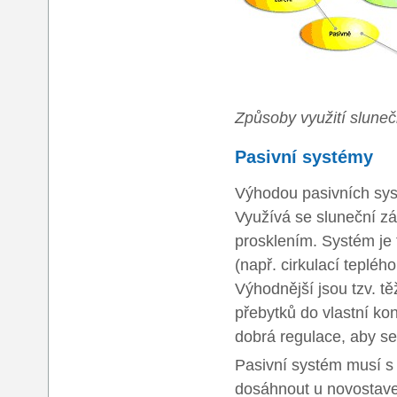
Způsoby využití slune
Pasivní systémy
Výhodou pasivních syst
Využívá se sluneční zá
prosklením. Systém je 
(např. cirkulací teplé
Výhodnější jsou tzv. t
přebytků do vlastní kon
dobrá regulace, aby se
Pasivní systém musí s 
dosáhnout u novostaveb