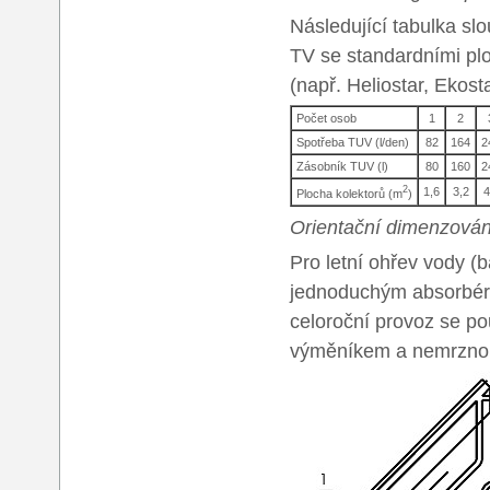
Následující tabulka sl
TV se standardními plo
(např. Heliostar, Ekost
Počet osob
1
2
Spotřeba TUV (l/den)
82
164
2
Zásobník TUV (l)
80
160
2
2
1,6
3,2
4
Plocha kolektorů (m
)
Orientační dimenzován
Pro letní ohřev vody (
jednoduchým absorbére
celoroční provoz se po
výměníkem a nemrznou