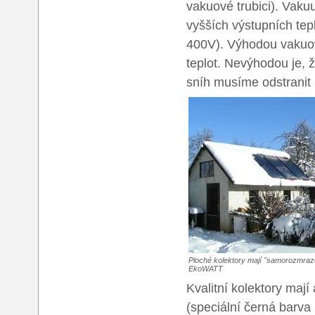
vakuové trubici). Vaku
vyšších výstupních tep
400V). Výhodou vakuový
teplot. Nevýhodou je,
sníh musíme odstranit 
Ploché kolektory mají "samorozmraz
EkoWATT
Kvalitní kolektory maj
(speciální černá barva