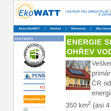
About EkoWATT
Services
References
Why choos
PARTNERS
ENERGIE S
OHŘEV VO
Veške
primár
ČR od
energi
2
350 km
(asi 4