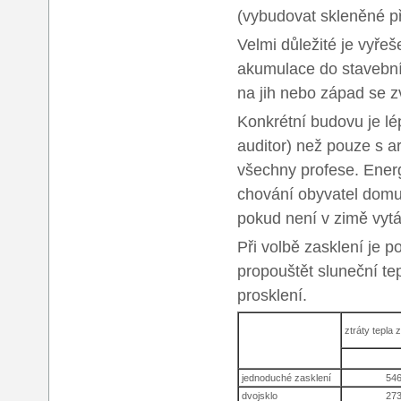
(vybudovat skleněné př
Velmi důležité je vyřeš
akumulace do stavebníc
na jih nebo západ se zv
Konkrétní budovu je lé
auditor) než pouze s ar
všechny profese. Energ
chování obyvatel domu 
pokud není v zimě vytá
Při volbě zasklení je p
propouštět sluneční tep
prosklení.
ztráty tepla 
jednoduché zasklení
54
dvojsklo
27