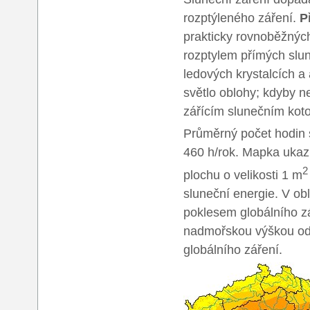
rozptýleného záření.
P
prakticky rovnoběžnýc
rozptylem přímých slu
ledových krystalcích a
světlo oblohy; kdyby n
zářícím slunečním kot
Průměrný počet hodin s
460 h/rok. Mapka ukazu
2
plochu o velikosti 1 m
sluneční energie. V ob
poklesem globálního zá
nadmořskou výškou od 
globálního záření.