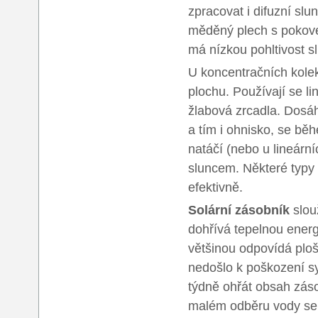
zpracovat i difuzní sl
měděný plech s pokove
má nízkou pohltivost 
U koncentračních kolek
plochu. Používají se l
žlabová zrcadla. Dosáh
a tím i ohnisko, se bě
natáčí (nebo u lineárn
sluncem. Některé typy 
efektivně.
Solární zásobník
slou
dohřívá tepelnou energ
většinou odpovídá ploš
nedošlo k poškození s
týdně ohřát obsah záso
malém odběru vody se