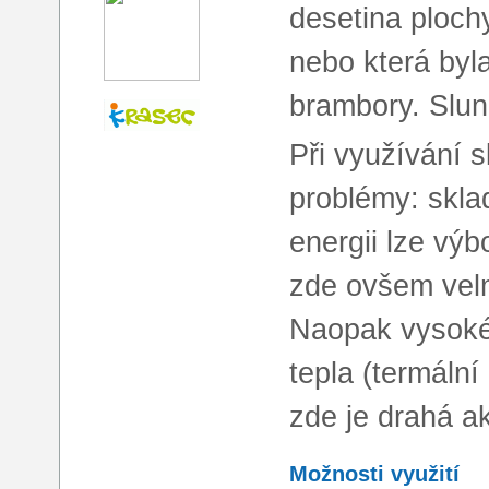
desetina ploch
nebo která byl
brambory. Slun
Při využívání 
problémy: skla
energii lze výb
zde ovšem velm
Naopak vysoké 
tepla (termální 
zde je drahá a
Možnosti využití