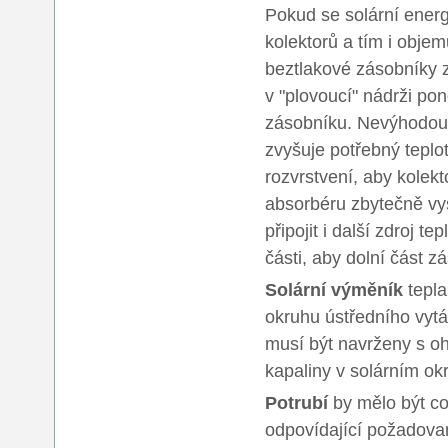
Pokud se solární energi
kolektorů a tím i objem
beztlakové zásobníky z
v "plovoucí" nádrži po
zásobníku. Nevýhodou j
zvyšuje potřebný teplotní
rozvrstvení, aby kolekt
absorbéru zbytečně vy
připojit i další zdroj t
části, aby dolní část 
Solární výměník
tepla
okruhu ústředního vytá
musí být navrženy s oh
kapaliny v solárním ok
Potrubí
by mělo být co 
odpovídající požadovan