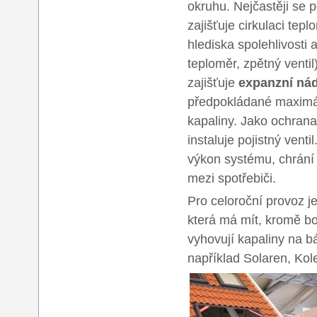
okruhu. Nejčastěji se 
zajišťuje cirkulaci tep
hlediska spolehlivosti
teploměr, zpětný ventil
zajišťuje
expanzní ná
předpokládané maximáln
kapaliny. Jako ochrana
instaluje pojistný ventil
výkon systému, chrání
mezi spotřebiči.
Pro celoroční provoz j
která má mít, kromě bo
vyhovují kapaliny na bá
například Solaren, Kol