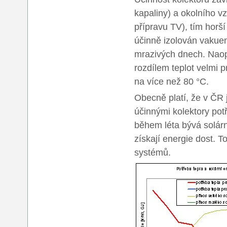
kapaliny) a okolního v
přípravu TV), tím horš
účinně izolován vakuem
mrazivých dnech. Naop
rozdílem teplot velmi 
na více než 80 °C.
Obecně platí, že v ČR 
účinnými kolektory po
během léta bývá solárn
získají energie dost. T
systémů.