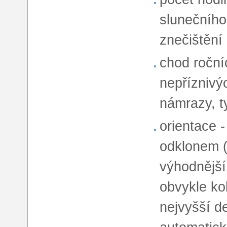
slunečního
znečištění
chod ročníc
nepříznivý
námrazy, ty
orientace -
odklonem (
výhodnějš
obvykle ko
nejvyšší de