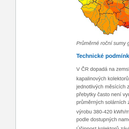
Průměrné roční sumy g
Technické podmín
V ČR dopadá na zemsk
kapalinových kolekto
jednotlivých měsících z
přebytky často není vy
průměrných solárních 
výrobu 380-420 kWh/
podle dostupných namě
Účinnost kolektorů záv