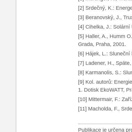
[2] Srdečný, K.: Energ
[3] Beranovský, J., Tru
[4] Cihelka, J.: Solárn
[5] Haller, A., Humm O.
Grada, Praha, 2001.
[6] Hájek, L.: Slunečn
[7] Ladener, H., Späte,
[8] Karmanolis, S.: Sl
[9] Kol. autorů: Energ
1. Dotisk EkoWATT, Pr
[10] Mittermair, F.: Za
[11] Macholda, F., Srd
Publikace je určena p