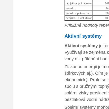
dvojsklo s pokovením
14
trojsklo
94
trojsklo s pokovením
66
dvojsklo + Heat Mirror
10
Přibližné hodnoty tepe
Aktivní systémy
Aktivní systémy
je té
Využívají se zejména k
vody a k přitápění bud
Získanou energii je m
štěrkových aj.). Čím j
ekonomický. Proto se 
spolu s pružnými topným
solární zisky prosklen
beztlaková vodní nádrž
Solární systémy mohou