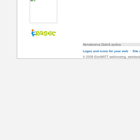
Nenalezena žádná zpráva
Logos and icons for your web
l
Site
© 2008 EkoWATT
webhosting
,
webdesi