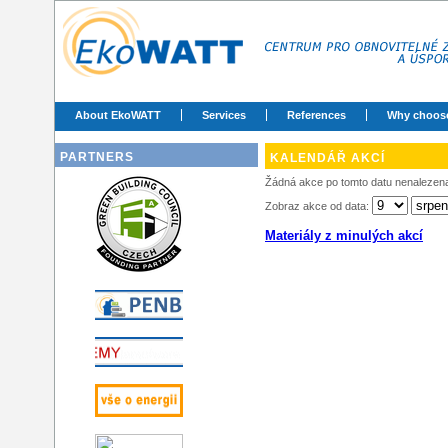
About EkoWATT
Services
References
Why choos
PARTNERS
KALENDÁŘ AKCÍ
Žádná akce po tomto datu nenalezena
Zobraz akce od data:
Materiály z minulých akcí