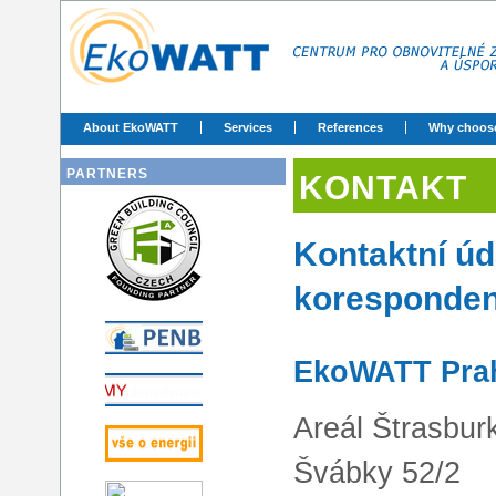
About EkoWATT
Services
References
Why choos
PARTNERS
KONTAKT
Kontaktní úd
koresponden
EkoWATT Pra
Areál Štrasbur
Švábky 52/2