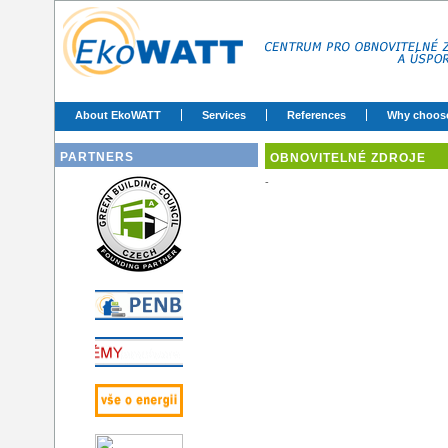
About EkoWATT
Services
References
Why choos
PARTNERS
OBNOVITELNÉ ZDROJE
-