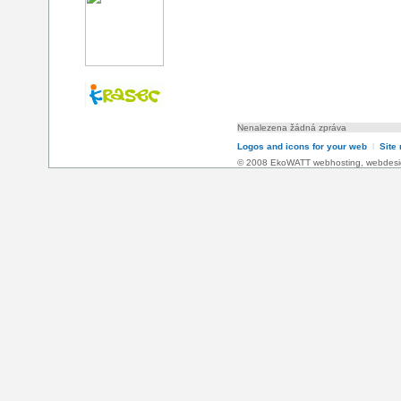
Nenalezena žádná zpráva
Logos and icons for your web
l
Site
© 2008 EkoWATT
webhosting
,
webdesi