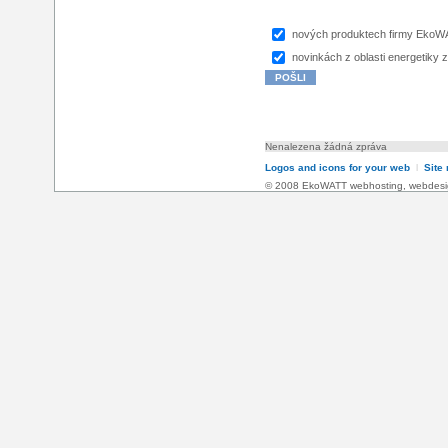
nových produktech firmy Eko
novinkách z oblasti energetiky z
Nenalezena žádná zpráva
Logos and icons for your web
l
Site
© 2008 EkoWATT
webhosting
,
webdesi