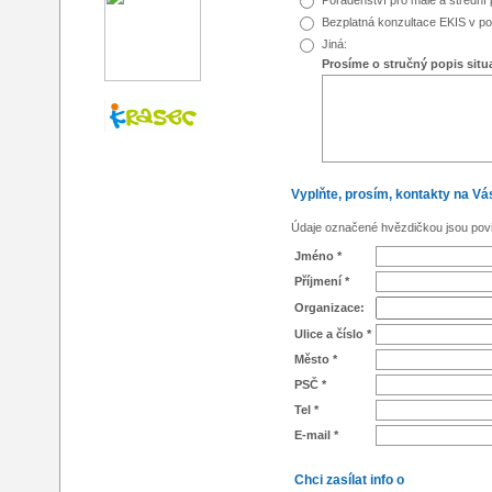
Bezplatná konzultace EKIS v 
Jiná:
Prosíme o stručný popis situa
Vyplňte, prosím, kontakty na Vá
Údaje označené hvězdičkou jsou pov
Jméno *
Příjmení *
Organizace:
Ulice a číslo *
Město *
PSČ *
Tel *
E-mail *
Chci zasílat info o