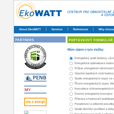
About EkoWATT
Services
References
Why choos
PARTNERS
POPTÁVKOVÝ FORMULÁŘ
Mám zájem o tyto služby:
Energetický audit (budovy, výr
Energetická optimalizace budov
Průkaz energetické náročnosti 
Výpočet tepelných ztrát budovy
Studie energetických úspor ve
Řízení energetických úspor, Mon
Konzultace nízkoenergetických
Územní energetická koncepce
Příprava a hodnocení podnikate
Poradenství a odborné posudky 
Studie denního osvětlení a doby
Poradenství pro malé a střední