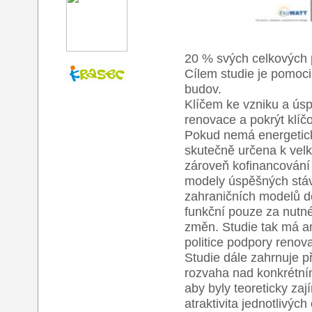
20 % svých celkových 
Cílem studie je pomoc
budov.
Klíčem ke vzniku a úsp
renovace a pokrýt klíčo
Pokud nemá energetick
skutečně určena k vel
zároveň kofinancování 
modely úspěšných stáv
zahraničních modelů d
funkční pouze za nutné
změn. Studie tak má am
politice podpory renov
Studie dále zahrnuje 
rozvaha nad konkrétním
aby byly teoreticky za
atraktivita jednotlivý