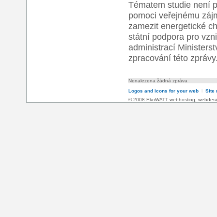
Tématem studie není p
pomoci veřejnému zájm
zamezit energetické ch
státní podpora pro vzn
administrací Minister
zpracování této zprávy
Nenalezena žádná zpráva
Logos and icons for your web
l
Site
© 2008 EkoWATT
webhosting
,
webdesi