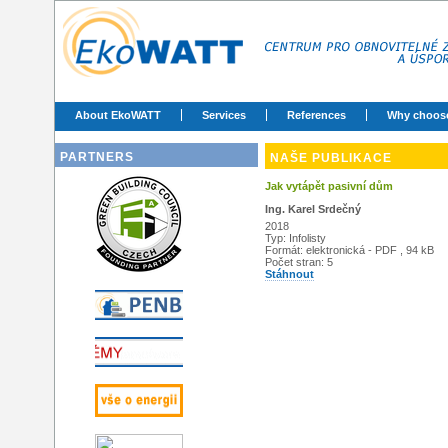
About EkoWATT
Services
References
Why choos
PARTNERS
NAŠE PUBLIKACE
Jak vytápět pasivní dům
Ing. Karel Srdečný
2018
Typ: Infolisty
Formát: elektronická - PDF , 94 kB
Počet stran: 5
Stáhnout