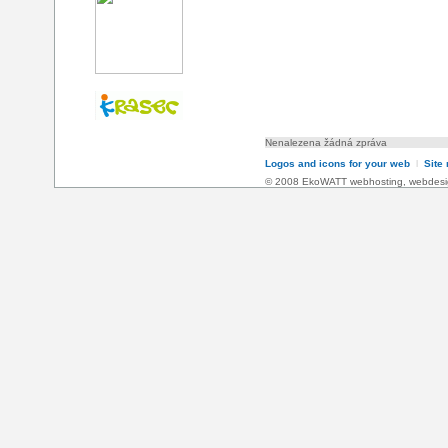
Nenalezena žádná zpráva
Logos and icons for your web
l
Site
© 2008 EkoWATT
webhosting
,
webdesi