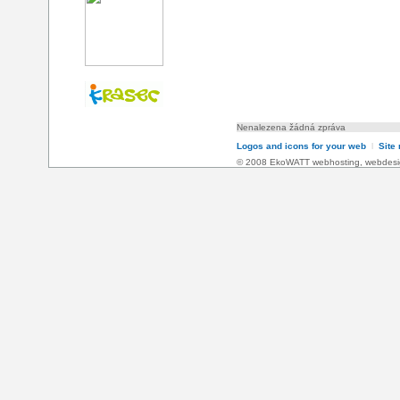
Nenalezena žádná zpráva
Logos and icons for your web
l
Site
© 2008 EkoWATT
webhosting
,
webdesi