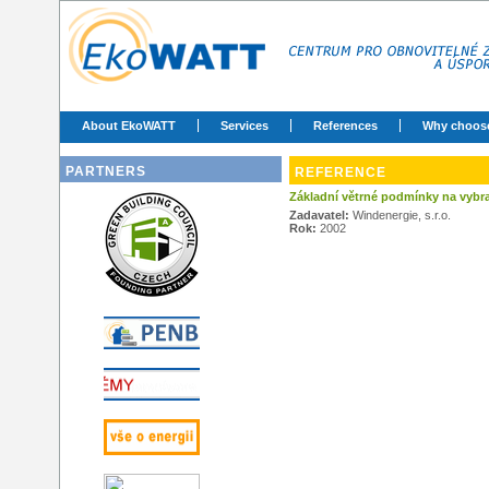
About EkoWATT
Services
References
Why choos
PARTNERS
REFERENCE
Základní větrné podmínky na vybr
Zadavatel:
Windenergie, s.r.o.
Rok:
2002