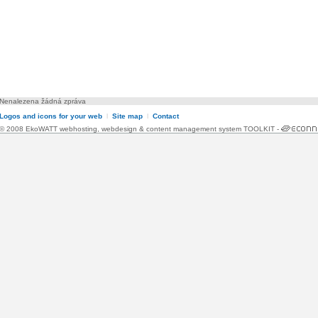
Nenalezena žádná zpráva
Logos and icons for your web
l
Site map
l
Contact
© 2008 EkoWATT
webhosting
,
webdesign
&
content management system TOOLKIT
-