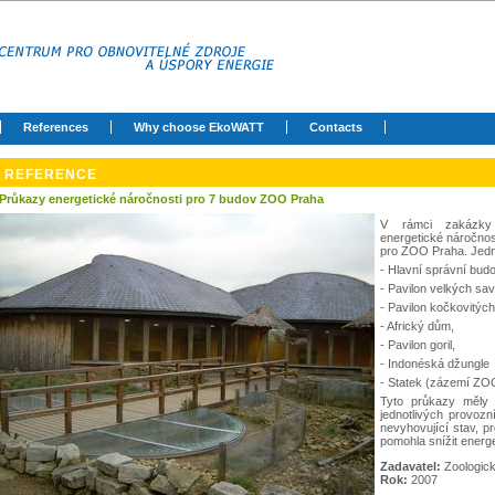
References
Why choose EkoWATT
Contacts
REFERENCE
Průkazy energetické náročnosti pro 7 budov ZOO Praha
V rámci zakázky
energetické náročnos
pro ZOO Praha. Jedna
- Hlavní správní bud
- Pavilon velkých sa
- Pavilon kočkovitýc
- Africký dům,
- Pavilon goril,
- Indonéská džungle
- Statek (zázemí ZO
Tyto průkazy měly 
jednotlivých provozn
nevyhovující stav, pr
pomohla snížit energ
Zadavatel:
Zoologick
Rok:
2007