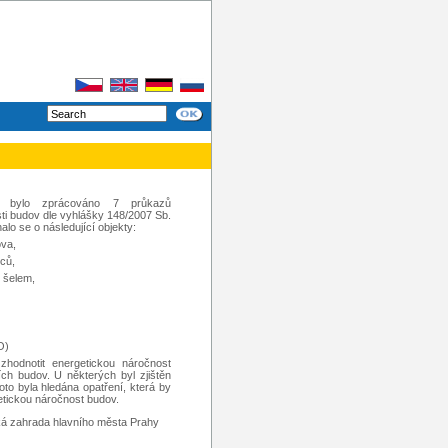
 bylo zprácováno 7 průkazů
ti budov dle vyhlášky 148/2007 Sb.
lo se o následující objekty:
ova,
vců,
h šelem,
O)
zhodnotit energetickou náročnost
ích budov. U některých byl zjištěn
oto byla hledána opatření, která by
etickou náročnost budov.
á zahrada hlavního města Prahy