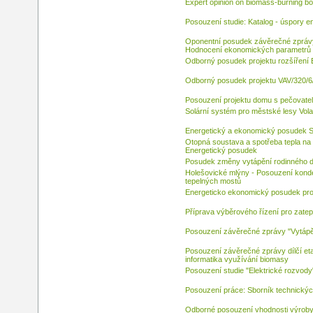
Expert opinion on biomass-burning boi
Posouzení studie: Katalog - úspory en
Oponentní posudek závěrečné zprávy
Hodnocení ekonomických parametrů 
Odborný posudek projektu rozšíření 
Odborný posudek projektu VAV/320/6/
Posouzení projektu domu s pečovatel
Solární systém pro městské lesy Volary
Energetický a ekonomický posudek S
Otopná soustava a spotřeba tepla na 
Energetický posudek
Posudek změny vytápění rodinného d
Holešovické mlýny - Posouzení kond
tepelných mostů
Energeticko ekonomický posudek pro
Příprava výběrového řízení pro zate
Posouzení závěrečné zprávy "Vytápěn
Posouzení závěrečné zprávy dílčí et
informatika využívání biomasy
Posouzení studie "Elektrické rozvody
Posouzení práce: Sborník technickýc
Odborné posouzení vhodnosti výroby p