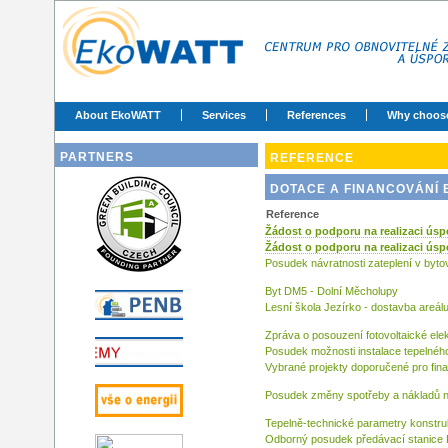
About EkoWATT
Services
References
Why choos
PARTNERS
REFERENCE
DOTACE A FINANCOVÁNÍ
Reference
Žádost o podporu na realizaci úsp
Žádost o podporu na realizaci úsp
Posudek návratnosti zateplení v byt
Byt DM5 - Dolní Měcholupy
Lesní škola Jezírko - dostavba areál
Zpráva o posouzení fotovoltaické el
Posudek možnosti instalace tepelného
Vybrané projekty doporučené pro fi
Posudek změny spotřeby a nákladů n
Tepelně-technické parametry konstr
Odborný posudek předávací stanice 