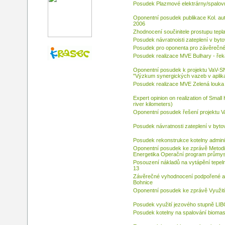
Posudek Plazmové elektrárny/spalov
Oponentní posudek publikace Kol. au
2006
Zhodnocení součinitele prostupu tepl
Posudek návratnoisti zateplení v b
Posudek pro oponenta pro závěrečné 
Posudek realizace MVE Bulhary - řek
Oponentní posudek k projektu VaV-S
"Výzkum synergických vazeb v aplikac
Posudek realizace MVE Zelená louka 
Expert opinion on realization of Smal
river kilometers)
Oponentní posudek řešení projektu Va
Posudek návratnosti zateplení v by
Posudek rekonstrukce kotelny admini
Oponentní posudek ke zprávě Metodic
Energetika Operační program průmys
Posouzení nákladů na vytápění tepel
13
Závěrečné vyhodnocení podpořené ak
Bohnice
Oponentní posudek ke zprávě Využití
Posudek využití jezového stupně LI
Posudek kotelny na spalování biomasy