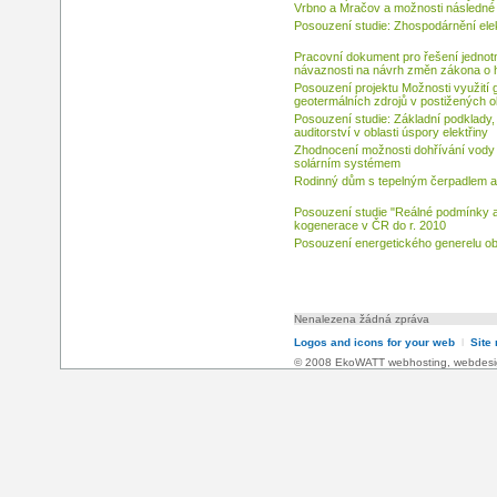
Vrbno a Mračov a možnosti následné 
Posouzení studie: Zhospodárnění ele
Pracovní dokument pro řešení jednotn
návaznosti na návrh změn zákona o h
Posouzení projektu Možnosti využití g
geotermálních zdrojů v postižených o
Posouzení studie: Základní podklady, 
auditorství v oblasti úspory elektřiny
Zhodnocení možnosti dohřívání vody
solárním systémem
Rodinný dům s tepelným čerpadlem 
Posouzení studie "Reálné podmínky a 
kogenerace v ČR do r. 2010
Posouzení energetického generelu o
Nenalezena žádná zpráva
Logos and icons for your web
l
Site
© 2008 EkoWATT
webhosting
,
webdesi