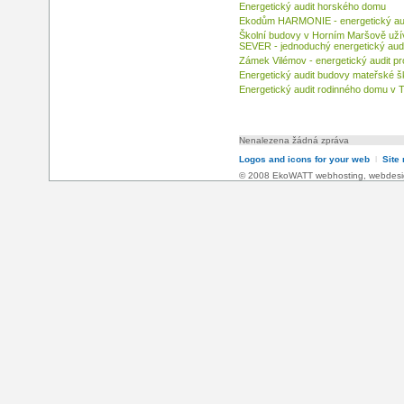
Energetický audit horského domu
Ekodům HARMONIE - energetický au
Školní budovy v Horním Maršově uží
SEVER - jednoduchý energetický audi
Zámek Vilémov - energetický audit p
Energetický audit budovy mateřské š
Energetický audit rodinného domu v 
Nenalezena žádná zpráva
Logos and icons for your web
l
Site
© 2008 EkoWATT
webhosting
,
webdesi