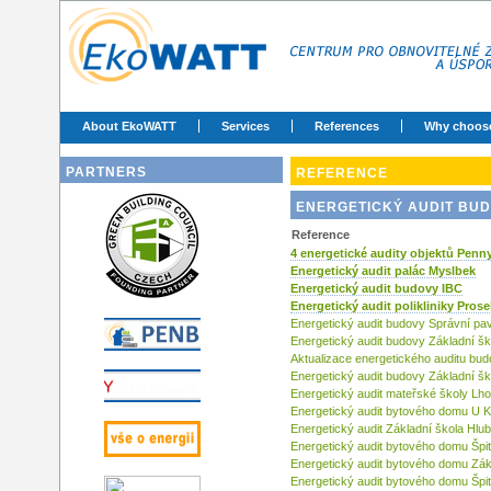
About EkoWATT
Services
References
Why choos
PARTNERS
REFERENCE
ENERGETICKÝ AUDIT BU
Reference
4 energetické audity objektů Penn
Energetický audit palác Myslbek
Energetický audit budovy IBC
Energetický audit polikliniky Pros
Energetický audit budovy Správní pav
Energetický audit budovy Základní š
Aktualizace energetického auditu bud
Energetický audit budovy Základní šk
Energetický audit mateřské školy Lh
Energetický audit bytového domu U K
Energetický audit Základní škola Hlu
Energetický audit bytového domu Špi
Energetický audit bytového domu Zák
Energetický audit bytového domu Špi