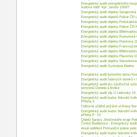
Energetický audit energetického hosp
budova nábř. Kpt. Jaroše 1000/7
Energetický audit objektu Sarajevská
Energetický audit objektů Policie ČR
Energetický audit objektu Podskalská
Energetický audit objektu Policie ČR
Energetický audit objektu Bělehradsk
Energetický audit objektu Rumunská 
Energetický audit objektu Rejskova 1
Energetický audit objektu Francouzsk
Energetický audit objektu Bělehradsk
Energetický audit objektu Plavecká 1
Energetický audit objektu Sekaninova
Energetický audit Gymnázia Kladno
Energetický audit bytového domu Kos
Energetický audit řadových domků v
Energetický audit pro závěrečné vyh
penzionů Daniela a Arnika
Energetický audit vily U Ladronky 24,
Energetický audit budov Národní kni
Příloha 3
Odborné učiliště požární ochrany Bor
Energetický audit budov Národní kni
příloha 8 - 10
Objekt Správy Jihočeského kraje Pol
České Budějovice - Energetický audit
Areál oddělení Pohraniční policie poli
Energetický audit budov Národní kni