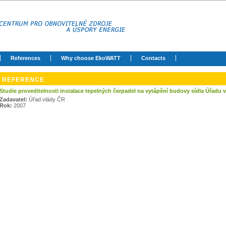
References
Why choose EkoWATT
Contacts
REFERENCE
Studie proveditelnosti instalace tepelných čerpadel na vytápění budovy sídla Úřadu 
Zadavatel:
Úřad vlády ČR
Rok:
2007