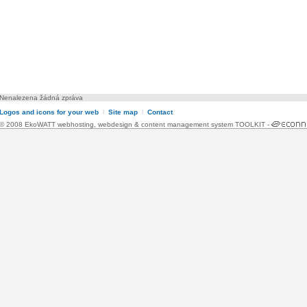
Nenalezena žádná zpráva
Logos and icons for your web
l
Site map
l
Contact
© 2008 EkoWATT
webhosting
,
webdesign
&
content management system TOOLKIT
-