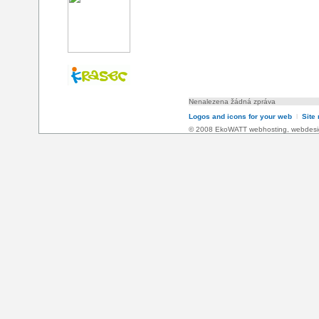
Nenalezena žádná zpráva
Logos and icons for your web
l
Site
© 2008 EkoWATT
webhosting
,
webdesi