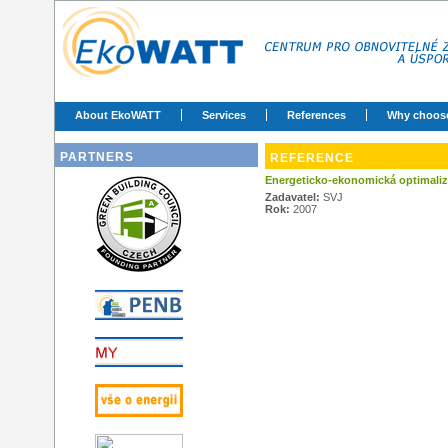
About EkoWATT
Services
References
Why choos
PARTNERS
REFERENCE
Energeticko-ekonomická optimali
Zadavatel:
SVJ
Rok:
2007