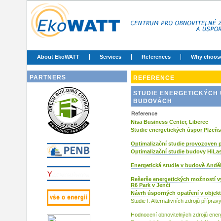
About EkoWATT
Services
References
Why choos
PARTNERS
REFERENCE
STUDIE ENERGETICKÝCH 
BUDOVÁCH
Reference
Nisa Business Center, Liberec
Studie energetických úspor Plzeňs
Optimalizační studie provozoven
Optimalizační studie budovy HiL
Energetická studie v budově And
Rešerše energetických možností vy
R6 Park v Jenči
Návrh úsporných opatření v objekt
Studie I. Alternativních zdrojů přípra
Hodnocení obnovitelných zdrojů ener