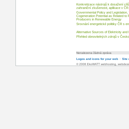
Konkretizace nástrojů k dosažení cílů 
zahraniční zkušenosti, aplikace v ČR
Governmental Policy and Legislation,
Cogeneration Potential as Related to
Producers in Renewable Energy
Srovnání energetické politiky ČR s en
Alternative Sources of Elektricity and
Přehled obnovitelných zdrojů v Česk
Nenalezena žádná zpráva
Logos and icons for your web
l
Site
© 2008 EkoWATT
webhosting
,
webdesi