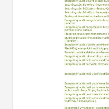
Energetický audit Solární systém Su
Solární systém 50 kWp s hřebenový
Solární systém 500kWp s hřebenov
Solární systém 50 kWp s hřebenový
Studie podnikatelského záměru využití
Energetický audit energetického hospo
Boží Dar
Energetický audit energetického hosp
biomasu v obci Lazsko
Předprojektová studie rekonstrukce
Studie podnikatelského záměru využití
(Rumburk).
Energetický audit a studie proveditel
Předběžný energetický audit výtopny
Posudek podnikatelského záměru real
Energetický audit rekonstrukce země
Energetický audit malé vodní elektrár
Energetický audit na využití alternat
Energetický audit malé vodní elektrár
Energetický audit malé vodní elektrár
Energetický audit malé vodní elektrá
tepla v areálu firmy Ekopa, Papírna 
Energetický audit pro instalaci tepe
Energetický audit malé vodní elektrá
vodovody a kanalizace a.s.
Ekonomické vyhodnocení podnikatel