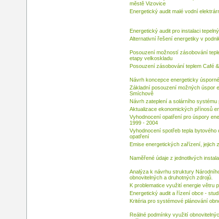
městě Vizovice
Energetický audit malé vodní elektrá
Energetický audit pro instalaci tepel
Alternativní řešení energetiky v pod
Posouzení možností zásobování teple
etapy velkoskladu
Posouzení zásobování teplem Café & 
Návrh koncepce energeticky úsporného 
Základní posouzení možných úspor el
Smíchově
Návrh zateplení a solárního systému 
Aktualizace ekonomických přínosů en
Vyhodnocení opatření pro úspory ener
1999 - 2004
Vyhodnocení spotřeb tepla bytového 
opatření
Emise energetických zařízení, jejich 
Naměřené údaje z jednotlivých instal
Analýza k návrhu struktury Národníh
obnovitelných a druhotných zdrojů.
K problematice využití energie větru 
Energetický audit a řízení obce - stud
Kritéria pro systémové plánování obn
Reálné podmínky využití obnovitelných