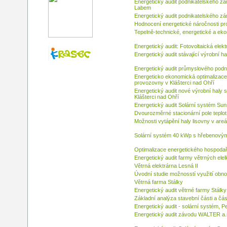
Energetický audit podnikatelského zá
Labem
Energetický audit podnikatelského z
Hodnocení energetické náročnosti pr
Tepelně-technické, energetické a eko
Energetický audit: Fotovoltaická elek
Energetický audit stávající výrobní h
Energetický audit průmyslového pod
Energeticko ekonomická optimalizace 
provozovny v Klášterci nad Ohří
Energetický audit nové výrobní haly 
Klášterci nad Ohří
Energetický audit Solární systém Su
Dvourozměrné stacionární pole teplo
Možnosti vytápění haly lisovny v areá
Solární systém 40 kWp s hřebenový
Optimalizace energetického hospodař
Energetický audit farmy větrných elel
Větrná elektrárna Lesná II
Úvodní studie možnosstí využití obnov
Větrná farma Stálky
Energetický audit větrné farmy Stálky
Základní analýza stavební části a č
Energetický audit - solární systém, P
Energetický audit závodu WALTER a.s.