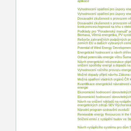
aplikace
Vyhodnocení opatření pro úspory ene
Vyhodnocení opatření pro úspory ener
Dosavadní zkušenosti s provozem vět
Dosavadní zkušenosti s provozem vět
konkurenceschopnosti na trhu s elekt
Podklady pro "Poradenský manuál" p
Biomasa, Větrná energetika, PV sys
Rešerše zahraničních podpůrných pro
zemích EU a dalších vybraných zem
Potential of Wind Energy Development
Energetické hodnocení a návrh ohře
Odhad potenciálu energie větru Šum
Návrh energetické rekonstrukce obje
snížení spotřeby energií a dopadů na 
Vyhodnocení ročního provozu energet
Možné dopady přijetí návrhu Zákona o
Možná opatření vládních orgánů ČR k
Kvantifikace energetické návratnosti 
energie
Ekonomické hodnocení obnovitelných 
Ekonomické hodnocení obnovitelných 
Návrh na snížení nákladů na vytápění
energetických zdrojů SEV Rýchorsk
Národní program ozdravění ovzduší
Renewable energy Resources in the 
Snížení emisí z vytápění budov ve 
Návrh vytápěcího systému pro dům S