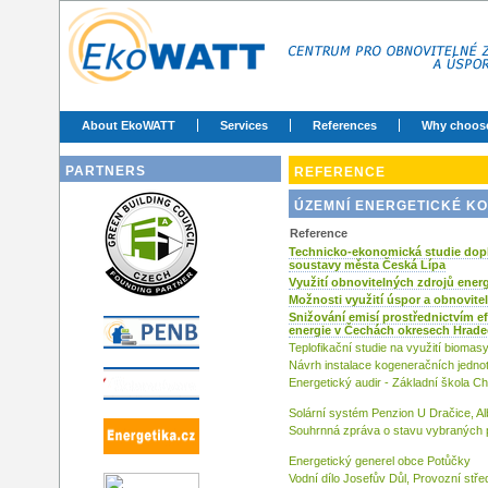
About EkoWATT
Services
References
Why choos
PARTNERS
REFERENCE
ÚZEMNÍ ENERGETICKÉ KO
Reference
Technicko-ekonomická studie dopl
soustavy města Česká Lípa
Využití obnovitelných zdrojů energ
Možnosti využití úspor a obnovitel
Snižování emisí prostřednictvím e
energie v Čechách okresech Hrade
Teplofikační studie na využití bioma
Návrh instalace kogeneračních jednot
Energetický audir - Základní škola Ch
Solární systém Penzion U Dračice, Al
Souhrnná zpráva o stavu vybraných p
Energetický generel obce Potůčky
Vodní dílo Josefův Důl, Provozní stř