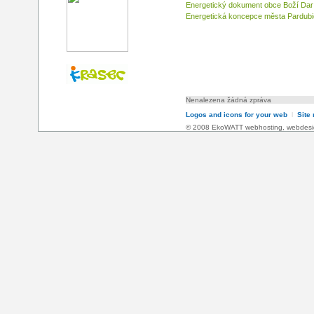
Energetický dokument obce Boží Dar
Energetická koncepce města Pardubic
Nenalezena žádná zpráva
Logos and icons for your web
l
Site
© 2008 EkoWATT
webhosting
,
webdesi