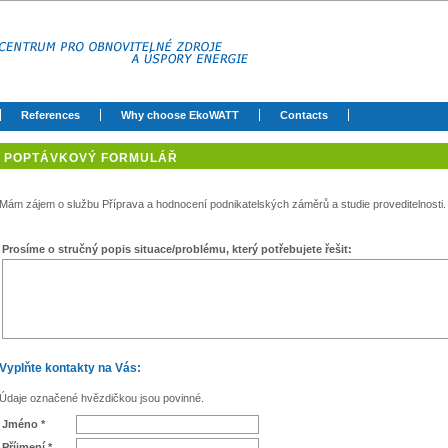
References
Why choose EkoWATT
Contacts
POPTÁVKOVÝ FORMULÁŘ
Mám zájem o službu Příprava a hodnocení podnikatelských záměrů a studie proveditelnosti.
Prosíme o stručný popis situace/problému, který potřebujete řešit:
Vyplňte kontakty na Vás:
Údaje označené hvězdičkou jsou povinné.
Jméno *
Příjmení *