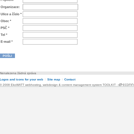
Organizace:
Ulice a číslo *
Obec *
PSČ *
Tel *
E-mail *
Nenalezena žádná zpráva
Logos and icons for your web
l
Site map
l
Contact
© 2008 EkoWATT
webhosting
,
webdesign
&
content management system TOOLKIT
-