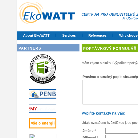
About EkoWATT
Services
References
Why choos
PARTNERS
POPTÁVKOVÝ FORMULÁŘ
Mám zájem o službu Výpočet tepelnýc
Prosíme o stručný popis situace/p
Vyplňte kontakty na Vás:
Údaje označené hvězdičkou jsou pov
Jméno *
Příjmení *