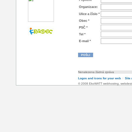
Organizace:
Ulice a číslo *
Obec *
PSČ *
Tel *
E-mail *
Nenalezena žádná zpráva
Logos and icons for your web
l
Site
© 2008 EkoWATT
webhosting
,
webdesi