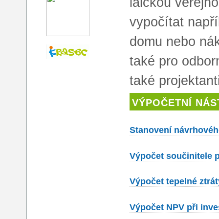
laickou veřejn
vypočítat např
domu nebo nákl
také pro odbor
také projektant
VÝPOČETNÍ NÁS
Stanovení návrhového
Výpočet součinitele 
Výpočet tepelné ztrát
Výpočet NPV při inves