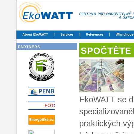
About EkoWATT
Services
References
Why choos
PARTNERS
SPOČTĚTE 
EkoWATT se dl
specializované
praktických vý