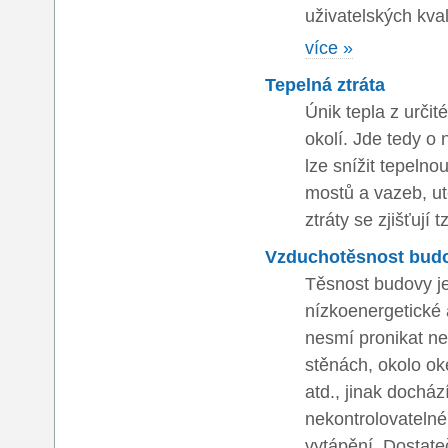
uživatelských kval
více »
Tepelná ztráta
Únik tepla z určit
okolí. Jde tedy o 
lze snížit tepelno
mostů a vazeb, u
ztráty se zjišťují t
Vzduchotěsnost bud
Těsnost budovy j
nízkoenergetické
nesmí pronikat n
stěnách, okolo ok
atd., jinak dochá
nekontrolovatelné
vytápění. Dostate