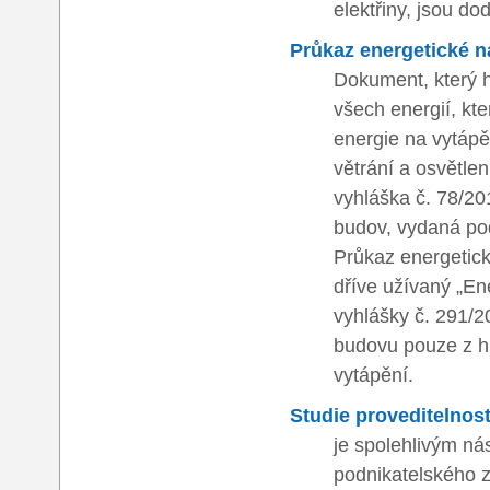
elektřiny, jsou do
Průkaz energetické 
Dokument, který 
všech energií, kte
energie na vytápěn
větrání a osvětle
vyhláška č. 78/20
budov, vydaná po
Průkaz energetick
dříve užívaný „En
vyhlášky č. 291/2
budovu pouze z hl
vytápění.
Studie proveditelnosti
je spolehlivým ná
podnikatelského z