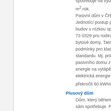
spotřebuje na vy
2
m
.rok.
Pasivní dům v ČR
Jednotící postup p
budov s nízkou sp
73 0329 pro rodi
bytové domy. Tato
podmínky pro klas
standardu. Mj. pr
pasivního domu z 
energie na vytápě
elektrická energi
překročit 60 kWh
Plusový dům
Dům, který během 
sám spotřebuje. P