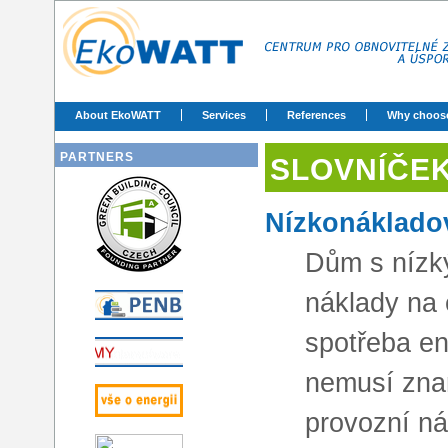
About EkoWATT
Services
References
Why choos
PARTNERS
SLOVNÍČE
Nízkonáklado
Dům s nízk
náklady na 
spotřeba ene
nemusí zna
provozní ná