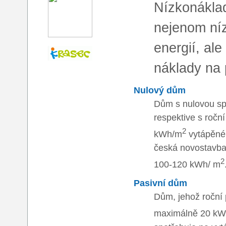
Nízkonákla
nejenom ní
energií, ale
náklady na 
Nulový dům
Dům s nulovou spo
respektive s roční
2
kWh/m
vytápěné
česká novostavba
2
100-120 kWh/ m
Pasivní dům
Dům, jehož roční 
maximálně 20 k