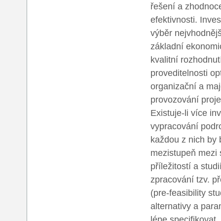
řešení a zhodnoce
efektivnosti. Inve
výběr nejvhodnějš
základní ekonomi
kvalitní rozhodnutí
proveditelnosti op
organizační a maj
provozování proje
Existuje-li více in
vypracování podro
každou z nich by b
mezistupeň mezi s
příležitostí a stud
zpracování tzv. p
(pre-feasibility s
alternativy a par
lépe specifikovat.