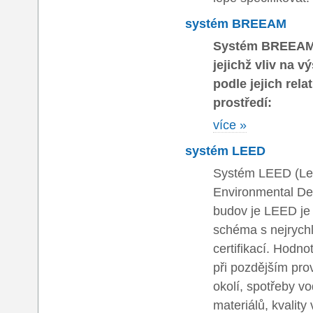
systém BREEAM
Systém BREEAM h
jejichž vliv na 
podle jejich rela
prostředí:
více »
systém LEED
Systém LEED (Lea
Environmental De
budov je LEED je 
schéma s nejrychl
certifikací. Hodno
při pozdějším pro
okolí, spotřeby v
materiálů, kvality 