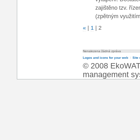
zajištěno tzv. ří
(zpětným využitím
«
|
1
|
2
Nenalezena žádná zpráva
Logos and icons for your web
l
Site
© 2008 EkoWA
management sy