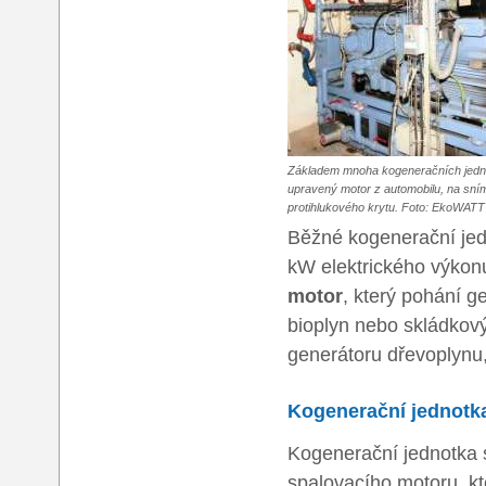
Základem mnoha kogeneračních jedno
upravený motor z automobilu, na sní
protihlukového krytu. Foto: EkoWATT
Běžné kogenerační jedn
kW elektrického výkonu
motor
, který pohání g
bioplyn nebo skládkový
generátoru dřevoplynu, 
Kogenerační jednotk
Kogenerační jednotka
spalovacího motoru, kt