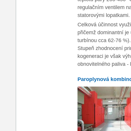
regulačním ventilem na
statorovými lopatkami.
Celková účinnost využi
přičemž dominantní je ú
turbínou cca 62-76 %).
Stupeň zhodnocení prim
kogeneraci je však výh
obnovitelného paliva -
Paroplynová kombinov