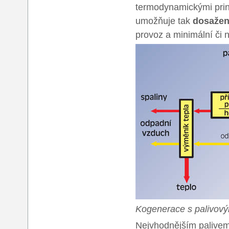
termodynamickými prin
umožňuje tak
dosažení
provoz a minimální či 
Kogenerace s palivov
Nejvhodnějším palivem 