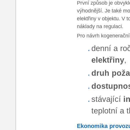
První způsob je obvyk
výhodnější. Je také m
elektřiny v objektu. V 
náklady na regulaci.
Pro návrh kogenerační 
denní a ro
elektřiny
,
druh pož
dostupnos
stávající
i
teplotní a 
Ekonomika provoz