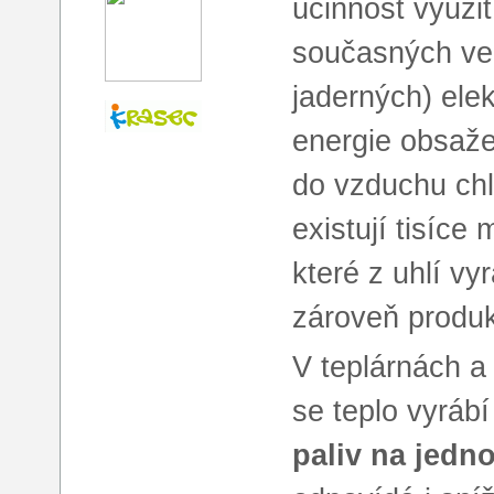
účinnost využití
současných vel
jaderných) ele
energie obsaže
do vzduchu chl
existují tisíce
které z uhlí vy
zároveň produko
V teplárnách a
se teplo vyrábí
paliv na jedn