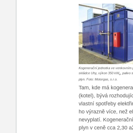
Kogenerační jednotka ve venkovním p
skládce Uhy, výkon 350 kW
, palivo
e
plyn. Foto: Motorgas, s.r.o.
Tam, kde má kogeneračn
(kotel), bývá rozhoduj
vlastní spotřeby elektř
ho výrazně více, než e
nevyplatí. Kogenerační
plyn v ceně cca 2,30 a