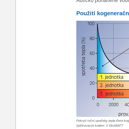
Autíčko poháněné vod
Použití kogeneračn
Pokrytí roční spotřeby tepla třemi ko
špičkovacím kotlem. © EkoWATT