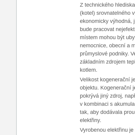
Z technického hlediska 
(kotel) srovnatelného 
ekonomicky výhodná, j
bude pracovat nejefekt
místem mohou být ubyto
nemocnice, obecní a mě
průmyslové podniky. Ve
základním zdrojem tep
kotlem.
Velikost kogenerační j
objektu. Kogenerační j
pokrývá jiný zdroj, nap
v kombinaci s akumula
tak, aby dodávala prou
elektřiny.
Vyrobenou elektřinu je