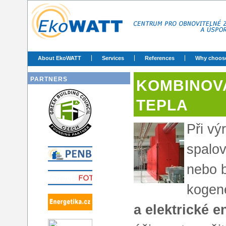
About EkoWATT
Services
References
Why choos
PARTNERS
KOMBINOV
TEPLA
Při vý
spalov
nebo b
kogene
a elektrické e