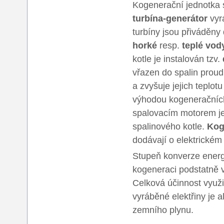
Kogenerační jednotka s
turbína-generátor
vyrá
turbíny jsou přiváděny
horké
resp.
teplé vod
kotle je instalován tzv.
vřazen do spalin proudí
a zvyšuje jejich teplo
výhodou kogeneračních
spalovacím motorem je
spalinového kotle.
Kog
dodávají o elektrické
Stupeň konverze energi
kogeneraci podstatně v
Celková účinnost využi
vyráběné elektřiny je 
zemního plynu.