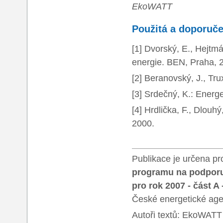
EkoWATT
Použitá a doporuče
[1] Dvorský, E., Hejtm
energie. BEN, Praha, 
[2] Beranovský, J., Tru
[3] Srdečný, K.: Energ
[4] Hrdlička, F., Dlouh
2000.
Publikace je určena p
programu na podporu 
pro rok 2007 - část
České energetické agen
Autoři textů: EkoWATT