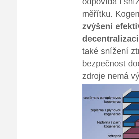
odpovídá i sníž
měřítku. Kogen
zvýšení efekt
decentralizaci
také snížení zt
bezpečnost do
zdroje nemá vý