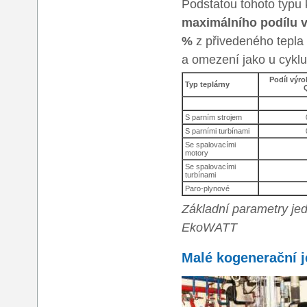
Podstatou tohoto typu 
maximálního podílu v
%
z přivedeného tepla 
a omezení jako u cykl
Podíl výro
Typ teplárny
S parním strojem
S parními turbínami
Se spalovacími
motory
Se spalovacími
turbínami
Paro-plynové
Základní parametry jed
EkoWATT
Malé kogenerační 