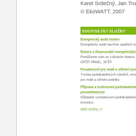
Karel Srdečný, Jan Tru
© EkoWATT, 2007
SOUVISEJÍCÍ SLUŽBY
Energetický audit budov
Energetický audit navrhne opatření n
Dotace a financování energetickýc
Pomůžeme vám se získáním dotace
OPŽP, PANEL, SFŽP.
Poradenství pro malé a střední po
Tvorba podnikatelských záměrů, strat
pro malé a střední podniky
Příprava a hodnocení podnikatels
proveditelnosti
Důkladné vyhodnocení podnikatelské
investice.
další služby >>