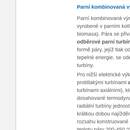
Parní kombinovaná vý
Parní kombinovaná výro
vyrobené v parním kotli
biomasa). Pára se při
odběrové parní turbí
formě páry, jejíž tlak 
tepelné energie, se ode
turbíny.
Pro nižší elektrické v
protitlakými turbínami
turbínami axiálními), k
dosahované termodyna
radiální turbíny jedn
krátkou dobou najížděn
rozsahu konstruované p
teplotu páry 200-450 °