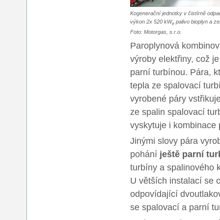
Kogenerační jednotky v čistírně odpa
výkon 2x 520 kW
palivo bioplyn a ze
e
Foto: Motorgas, s.r.o.
Paroplynová kombinovan
výroby elektřiny, což j
parní turbínou. Pára, k
tepla ze spalovací turb
vyrobené páry vstřikuj
ze spalin spalovací tur
vyskytuje i kombinace 
Jinými slovy pára vyrob
pohání
ještě parní tu
turbíny a spalinového 
U větších instalací se
odpovídající dvoutlako
se spalovací a parní tu