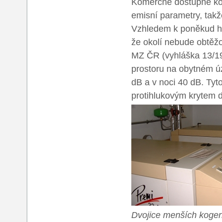
Komerčně dostupné kog
emisní parametry, takže
Vzhledem k poněkud hlu
že okolí nebude obtěž
MZ ČR (vyhláška 13/19
prostoru na obytném ú
dB a v noci 40 dB. Tyto
protihlukovým krytem d
Dvojice menších kogene