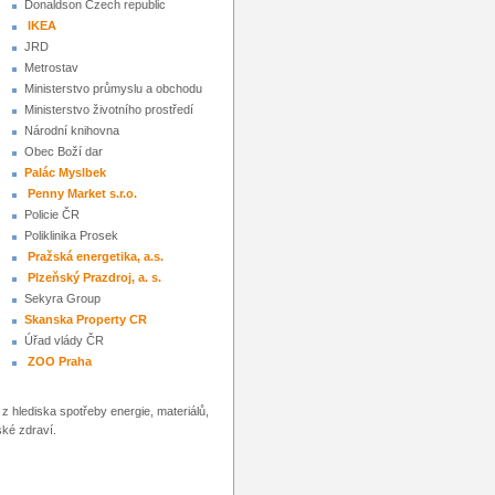
Donaldson Czech republic
IKEA
JRD
Metrostav
Ministerstvo průmyslu a obchodu
Ministerstvo životního prostředí
Národní knihovna
Obec Boží dar
Palác Myslbek
Penny Market s.r.o.
Policie ČR
Poliklinika Prosek
Pražská energetika, a.s.
Plzeňský Prazdroj, a. s.
Sekyra Group
Skanska Property CR
Úřad vlády ČR
ZOO Praha
z hlediska spotřeby energie, materiálů,
ské zdraví.