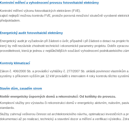
Kontrolní měření a vyhodnocení provozu fotovoltaické elektrárny
Kontrolní měření výkonu fotovoltaických elektráren (FVE).
zajistí nejlepší možnou kontrolu FVE, protože porovná množství skutečně vyrobené elektri
předpokladem.
Energetický audit fotovoltaické elektrárny
Energetický audit je vyžadován při žádosti o úvěr, případně i při žádosti o dotaci na projekt 
který by měl nezávisle zhodnotit technické i ekonomické parametry projektu. Dobře zpracova
proveditelnosti, která je jednou z nejdůležitějších součástí vyhodnocení podnikatelského zá
Kontroly klimatizací
Zákon č. 406/2000 Sb. a prováděcí vyhlášky č. 277/2007 Sb. ukládá povinnost vlastníkům a
systémy s příkonem vyšším jak 12 kW provádět s intervalem 4 roky kontrolu těchto systémů 
Stavím dům, zasadím strom
Ateliér energeticky úsporných domů a rekonstrukcí: Od kolébky do provozu.
Komplexní služby pro výstavbu či rekonstrukci domů v energeticky aktivním, nulovém, pasi
standardu.
Služby zahrnují veškerou činnost od architektonického návrhu, optimalizaci investičních a 
dokumentaci až po realizaci, technický a stavební dozor a měření a verifikaci výsledku. Zdr