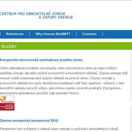
References
Why choose EkoWATT
Contacts
SLUŽBY
Energeticko-ekonomická optimalizace projektu domu
Cílem optimalizace projektu novostavby nebo rekonstrukce domu je nejen snížení
spotřeby energií, ale také snížení provozních a investičních nákladů. Úspora energie totiž
nemusí nutně znamenat také úsporu nákladů na provoz domu. Úspory energie a
provozních nákladů lze navíc dosáhnout kombinací celé řady opatření – některá z nich
investiční náklady nezvýší vůbec, jiná mohou stavbu výrazně prodražit. Energeticko-
ekonomická optimalizace pomůže najít optimální řešení.
Zdarma energetické poradenství EKIS
Poradenství pro veřejnost v oblasti úspor energie a využívání obnovitelných zdrojů