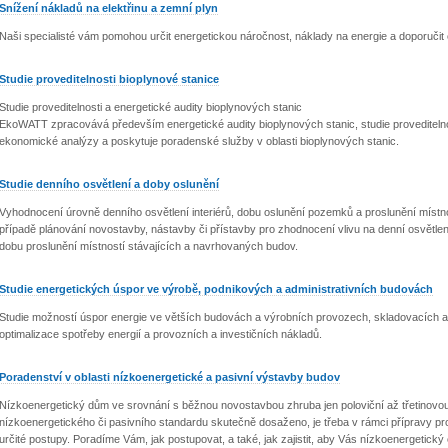
Snížení nákladů na elektřinu a zemní plyn
Naši specialisté vám pomohou určit energetickou náročnost, náklady na energie a doporučit c
Studie proveditelnosti bioplynové stanice
Studie proveditelnosti a energetické audity bioplynových stanic
EkoWATT zpracovává především energetické audity bioplynových stanic, studie proveditelnos
ekonomické analýzy a poskytuje poradenské služby v oblasti bioplynových stanic.
Studie denního osvětlení a doby oslunění
Vyhodnocení úrovně denního osvětlení interiérů, dobu oslunění pozemků a proslunění míst
případě plánování novostavby, nástavby či přístavby pro zhodnocení vlivu na denní osvětle
dobu proslunění místností stávajících a navrhovaných budov.
Studie energetických úspor ve výrobě, podnikových a administrativních budovách
Studie možností úspor energie ve větších budovách a výrobních provozech, skladovacích a 
optimalizace spotřeby energií a provozních a investičních nákladů.
Poradenství v oblasti nízkoenergetické a pasivní výstavby budov
Nízkoenergetický dům ve srovnání s běžnou novostavbou zhruba jen poloviční až třetinovou 
nízkoenergetického či pasivního standardu skutečně dosaženo, je třeba v rámci přípravy proj
určité postupy. Poradíme Vám, jak postupovat, a také, jak zajistit, aby Vás nízkoenergetický 