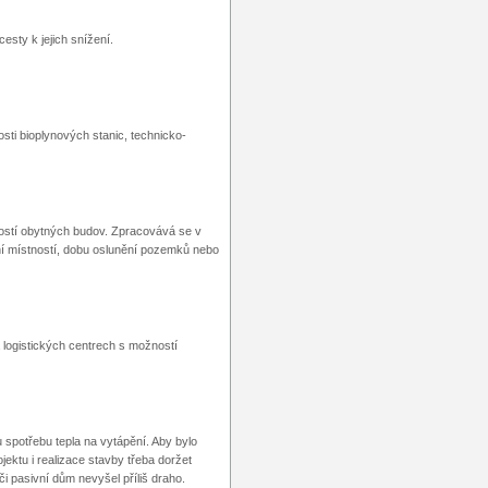
esty k jejich snížení.
ti bioplynových stanic, technicko-
ností obytných budov. Zpracovává se v
ní místností, dobu oslunění pozemků nebo
logistických centrech s možností
spotřebu tepla na vytápění. Aby bylo
ektu i realizace stavby třeba doržet
či pasivní dům nevyšel příliš draho.