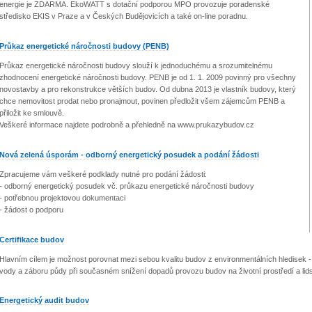
energie je ZDARMA. EkoWATT s dotační podporou MPO provozuje poradenské
středisko EKIS v Praze a v Českých Budějovicích a také on-line poradnu.
Průkaz energetické náročnosti budovy (PENB)
Průkaz energetické náročnosti budovy slouží k jednoduchému a srozumitelnému
zhodnocení energetické náročnosti budovy. PENB je od 1. 1. 2009 povinný pro všechny
novostavby a pro rekonstrukce větších budov. Od dubna 2013 je vlastník budovy, který
chce nemovitost prodat nebo pronajmout, povinen předložit všem zájemcům PENB a
přiložit ke smlouvě.
Veškeré informace najdete podrobně a přehledně na www.prukazybudov.cz
Nová zelená úsporám - odborný energetický posudek a podání žádosti
Zpracujeme vám veškeré podklady nutné pro podání žádosti:
- odborný energetický posudek vč. průkazu energetické náročnosti budovy
- potřebnou projektovou dokumentaci
- žádost o podporu
Certifikace budov
Hlavním cílem je možnost porovnat mezi sebou kvalitu budov z environmentálních hledisek - 
vody a záboru půdy při současném snížení dopadů provozu budov na životní prostředí a lid
Energetický audit budov