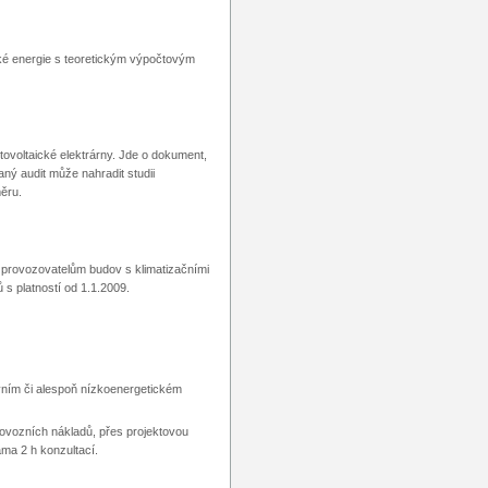
cké energie s teoretickým výpočtovým
fotovoltaické elektrárny. Jde o dokument,
ný audit může nahradit studii
měru.
 provozovatelům budov s klimatizačními
s platností od 1.1.2009.
vním či alespoň nízkoenergetickém
provozních nákladů, přes projektovou
ama 2 h konzultací.