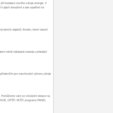
při instalace nového zdroje energie. V
 k jejich dosažení a tato opatření se
robních objektů, firmám, které vlastní
auditem méně nákladná metoda vyhledání
má především pro navrhování výkonu zdroje
kty. Pomůžeme vám se získáním dotace na
ENERGIE, OPŽP, SFŽP, programu PANEL