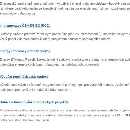
Energetický audit slouží pro zhodnocení využívání energií v daném objektu – budově a nebo 
rámci energetického auditu se identifikují možnosti úspor energie, navrhují se možná opatření
ekonomicky vyhodnocují.
Implementace ČSN EN ISO 50001
Služba je určena především "velkým podnikům" (nad 250 zaměstnanců), majitelům velkých vý
velký počet vlastních budov či které pod jedním podnikem spravují více budov.
Energy Efficiency Retrofit Survey
Energy Efficiency Retrofit Survey je velmi efektivní, rychlá a ve srovnání s energetickým 
potenciálu energetických úspor v budovách a podnikových provozech.
Výpočet tepelných ztrát budovy
Výpočet tepelných ztrát slouží k vyhodnocení potřeby tepla pro vytápění budovy. Využití 
tepla nebo pro navržení vhodné tloušťky zateplení.
Dotace a financování energetických projektů
Poradenství a odborné posudky pro potřeby získání dotace či úvěru na energetické proje
projekt energetických úspor či instalace obnovitelného zdroje energie z programu EKO-
nebo na získání bankovního úvěru.