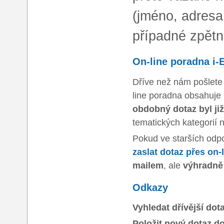
(jméno, adresa,
případné zpětné
On-line
poradna i-
Dříve než nám pošlete 
line poradna obsahuje
obdobný dotaz byl ji
tematických kategorií n
Pokud ve starších odp
zaslat dotaz přes on-
mailem
, ale
výhradně
Odkazy
Vyhledat dřívější dot
Položit nový dotaz d