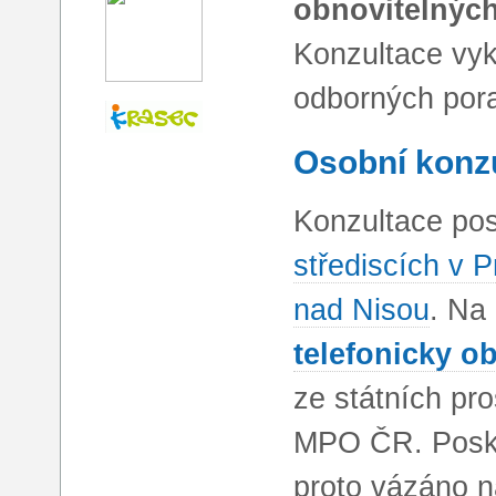
obnovitelných
Konzultace vy
odborných por
Osobní konz
Konzultace po
střediscích v 
nad Nisou
. Na
telefonicky o
ze státních pro
MPO ČR. Posky
proto vázáno n