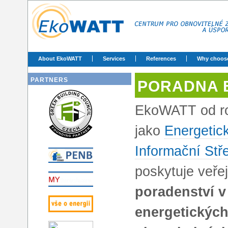
About EkoWATT
Services
References
Why choos
PARTNERS
PORADNA 
EkoWATT od ro
jako
Energetic
Informační Stř
poskytuje veře
poradenství v
energetických