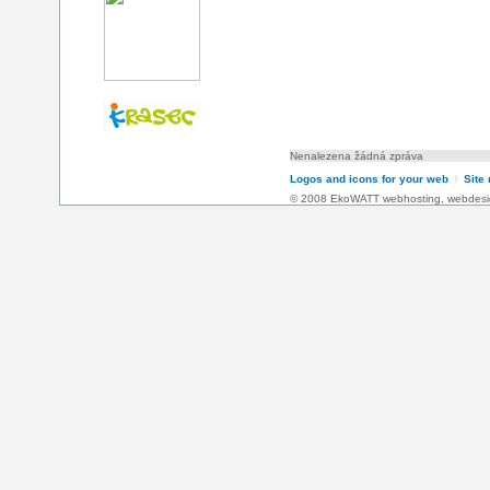
Nenalezena žádná zpráva
Logos and icons for your web
l
Site
© 2008 EkoWATT
webhosting
,
webdesi