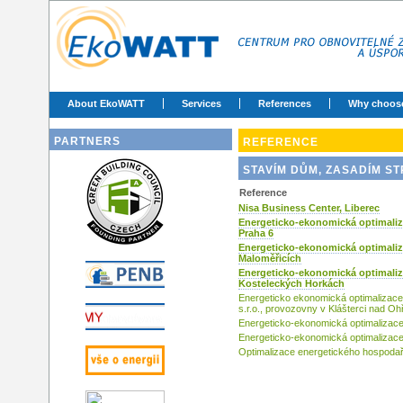
About EkoWATT
Services
References
Why choos
PARTNERS
REFERENCE
STAVÍM DŮM, ZASADÍM S
Reference
Nisa Business Center, Liberec
Energeticko-ekonomická optimali
Praha 6
Energeticko-ekonomická optimali
Maloměřicích
Energeticko-ekonomická optimaliz
Kosteleckých Horkách
Energeticko ekonomická optimalizace
s.r.o., provozovny v Klášterci nad Oh
Energeticko-ekonomická optimalizace
Energeticko-ekonomická optimalizace
Optimalizace energetického hospodař