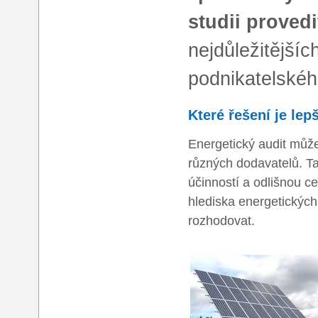
studii provedi
nejdůležitější
podnikatelské
Které řešení je lep
Energetický audit může
různých dodavatelů. Ta
účinností a odlišnou c
hlediska energetickýc
rozhodovat.