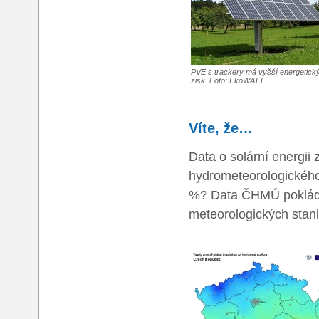
PVE s trackery má vyšší energetick
zisk. Foto: EkoWATT
Víte, že…
Data o solární energi
hydrometeorologického 
%? Data ČHMÚ pokládám
meteorologických stani