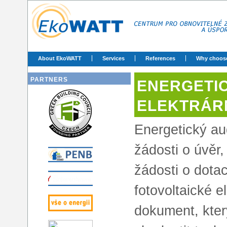
About EkoWATT
Services
References
Why choos
PARTNERS
ENERGETIC
ELEKTRÁR
Energetický au
žádosti o úvěr,
žádosti o dotac
fotovoltaické e
dokument, kter