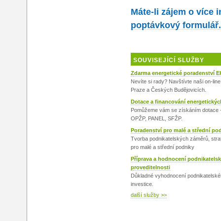
Máte-li zájem o více 
poptávkový formulář.
SOUVISEJÍCÍ SLUŽBY
Zdarma energetické poradenství E
Nevíte si rady? Navštívte naši on-lin
Praze a Českých Budějovicích.
Dotace a financování energetickýc
Pomůžeme vám se získáním dotace
OPŽP, PANEL, SFŽP.
Poradenství pro malé a střední po
Tvorba podnikatelských záměrů, strat
pro malé a střední podniky
Příprava a hodnocení podnikatels
proveditelnosti
Důkladné vyhodnocení podnikatelské
investice.
další služby >>