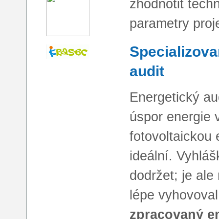
zhodnotit tech
parametry proj
Specializova
audit
Energetický au
úspor energie 
fotovoltaickou 
ideální. Vyhlá
dodržet; je ale
lépe vyhovoval
zpracovaný en