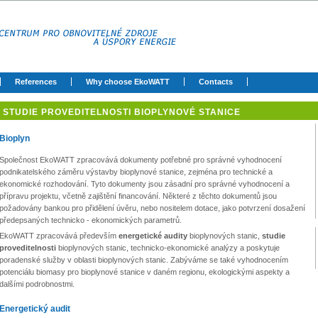
References
Why choose EkoWATT
Contacts
STUDIE PROVEDITELNOSTI BIOPLYNOVÉ STANICE
Bioplyn
Společnost EkoWATT zpracovává dokumenty potřebné pro správné vyhodnocení
podnikatelského záměru výstavby bioplynové stanice, zejména pro technické a
ekonomické rozhodování. Tyto dokumenty jsou zásadní pro správné vyhodnocení a
přípravu projektu, včetně zajištění financování. Některé z těchto dokumentů jsou
požadovány bankou pro přidělení úvěru, nebo nositelem dotace, jako potvrzení dosažení
předepsaných technicko - ekonomických parametrů.
EkoWATT zpracovává především
energetické audity
bioplynových stanic,
studie
proveditelnosti
bioplynových stanic, technicko-ekonomické analýzy a poskytuje
poradenské služby v oblasti bioplynových stanic. Zabýváme se také vyhodnocením
potenciálu biomasy pro bioplynové stanice v daném regionu, ekologickými aspekty a
dalšími podrobnostmi.
Energetický audit