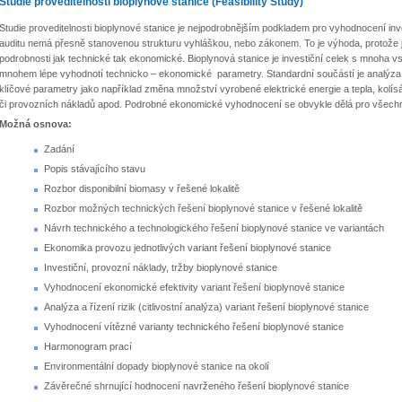
Studie proveditelnosti bioplynové stanice (Feasibility Study)
Studie proveditelnosti bioplynové stanice je nejpodrobnějším podkladem pro vyhodnocení in
auditu nemá přesně stanovenou strukturu vyhláškou, nebo zákonem. To je výhoda, protože j
podrobnosti jak technické tak ekonomické. Bioplynová stanice je investiční celek s mnoha vs
mnohem lépe vyhodnotí technicko – ekonomické parametry. Standardní součástí je analýza a ř
klíčové parametry jako například změna množství vyrobené elektrické energie a tepla, kolís
či provozních nákladů apod. Podrobné ekonomické vyhodnocení se obvykle dělá pro všech
Možná osnova:
Zadání
Popis stávajícího stavu
Rozbor disponibilní biomasy v řešené lokalitě
Rozbor možných technických řešení bioplynové stanice v řešené lokalitě
Návrh technického a technologického řešení bioplynové stanice ve variantách
Ekonomika provozu jednotlivých variant řešení bioplynové stanice
Investiční, provozní náklady, tržby bioplynové stanice
Vyhodnocení ekonomické efektivity variant řešení bioplynové stanice
Analýza a řízení rizik (citlivostní analýza) variant řešení bioplynové stanice
Vyhodnocení vítězné varianty technického řešení bioplynové stanice
Harmonogram prací
Environmentální dopady bioplynové stanice na okolí
Závěrečné shrnující hodnocení navrženého řešení bioplynové stanice