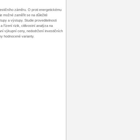
vestičního záměru. O proti energetickému
e možné zaměřit se na důležité
tupy a výstupy. Studie proveditelnosti
ízení rizik, citlivostní analýza na
ání výkupní ceny, nedodržení investičních
ny hodnocené varianty.