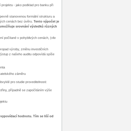
projektu - jako podklad pro banku při
 pevně stanovenou formální strukturu a
ných cenách bez úvěru.
Tento výpočet je
rý umožňuje srovnání výsledků různých
ní počítané v pohyblivých cenách, (vliv
 propad výroby, změnu investičních
Výstup z našeho auditu odpovídá spíše
enta
katelského záměru
bvyklé pro studie proveditelnosti:
ektřiny, případně se započítáním výše
ojektu
 vypovídací hodnotu. Tím se liší od