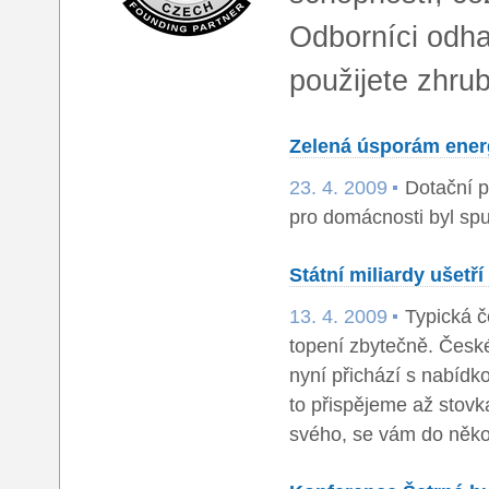
Odborníci odha
použijete zhrub
Zelená úsporám ener
23. 4. 2009
Dotační p
pro domácnosti byl spu
Státní miliardy ušetří
13. 4. 2009
Typická če
topení zbytečně. České 
nyní přichází s nabídk
to přispějeme až stovka
svého, se vám do několi