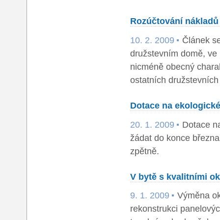
Rozúčtování nákladů
10. 2. 2009
Článek se
družstevním domě, ve k
nicméně obecný charak
ostatních družstevníc
Dotace na ekologick
20. 1. 2009
Dotace na 
žádat do konce března.
zpětně.
V bytě s kvalitními o
9. 1. 2009
Výměna oke
rekonstrukci panelový