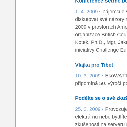
Konference Šetrné b
1. 4. 2009
Zájemci o 
diskutovat své názory 
2009 v prostorách Amer
organizace British Coun
Kotek, Ph.D., Mgr. Jaku
iniciativy Challenge E
Vlajka pro Tibet
10. 3. 2009
EkoWATT se
připomíná 50. výročí p
Podělte se o své zkuš
25. 2. 2009
Provozujet
elektrárnu nebo bydlí
zkušenosti na serveru