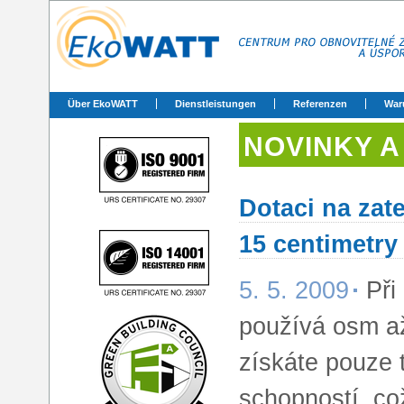
Über EkoWATT
Dienstleistungen
Referenzen
War
NOVINKY A
Dotaci na zat
15 centimetry
5. 5. 2009
Při
používá osm až
získáte pouze 
schopností, co