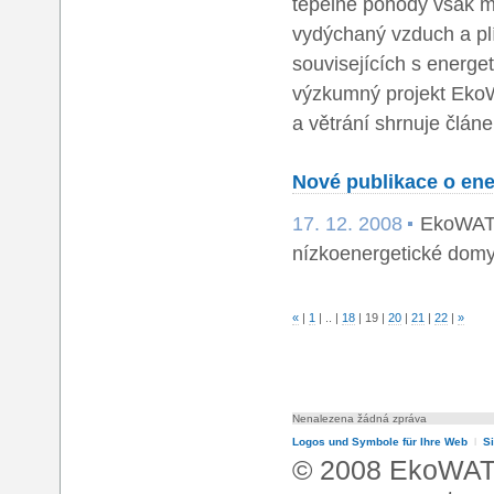
tepelné pohody však mů
vydýchaný vzduch a pl
souvisejících s energ
výzkumný projekt EkoW
a větrání shrnuje článe
Nové publikace o en
17. 12. 2008
EkoWATT 
nízkoenergetické domy
«
|
1
|
..
|
18
|
19
|
20
|
21
|
22
|
»
Nenalezena žádná zpráva
Logos und Symbole für Ihre Web
l
S
© 2008 EkoWA