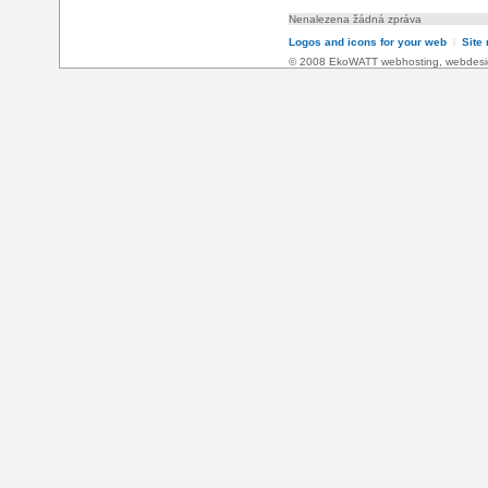
Nenalezena žádná zpráva
Logos and icons for your web
l
Site
© 2008 EkoWATT
webhosting
,
webdesi