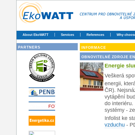
About EkoWATT
Services
References
Why choos
PARTNERS
INFORMACE
OBNOVITELNÉ ZDROJE E
Energie slu
Veškerá spot
energii, kte
ČR). Nejsnáz
vytápění bud
do interiéru.
systémy - ze
Infolist ke s
vzduchu
-
P