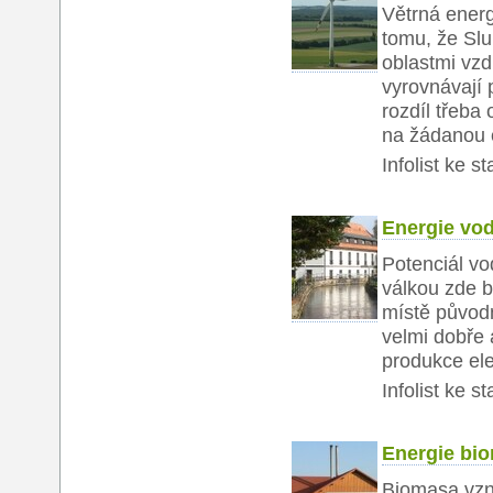
Větrná energ
tomu, že Sl
oblastmi vzd
vyrovnávají 
rozdíl třeb
na žádanou e
Infolist ke s
Energie vo
Potenciál vo
válkou zde b
místě původn
velmi dobře 
produkce ele
Infolist ke s
Energie bi
Biomasa vzni