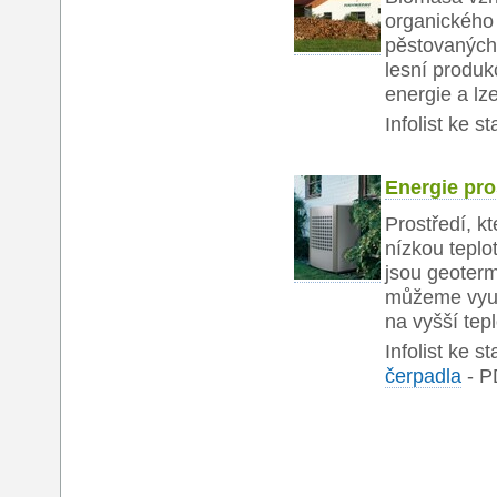
organického 
pěstovaných
lesní produk
energie a lz
Infolist ke s
Energie pro
Prostředí, k
nízkou teplo
jsou geoterm
můžeme využí
na vyšší tepl
Infolist ke s
čerpadla
-
P