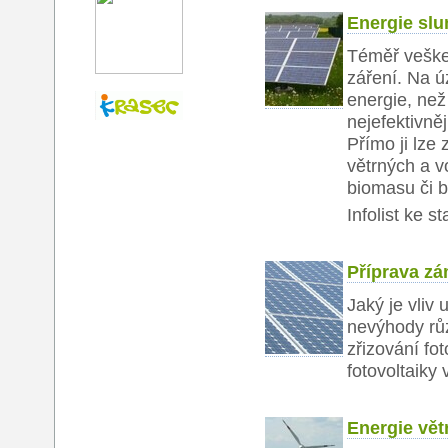
Energie slu
Téměř veške
záření. Na ú
energie, než
nejefektivně
Přímo ji lze
větrných a v
biomasu či b
Infolist ke s
Příprava zá
Jaký je vliv
nevýhody růz
zřizování fo
fotovoltaiky
Energie vět