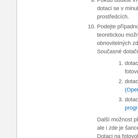
dotaci se v minu
prostředcích.
Podejte případno
teoretickou možn
obnovitelných zd
Současné dotačn
dotac
fotov
dotac
(Oper
dotac
progr
Další možnost př
ale i zde je šan
Dotaci na fotovo