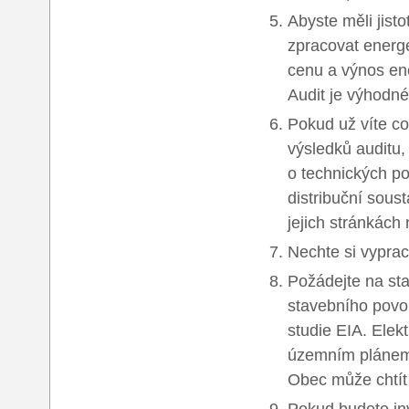
Abyste měli jisto
zpracovat energe
cenu a výnos ener
Audit je výhodné
Pokud už víte co
výsledků auditu,
o technických pod
distribuční sous
jejich stránkách
Nechte si vypra
Požádejte na st
stavebního povol
studie EIA. Elekt
územním plánem
Obec může chtít
Pokud budete inv