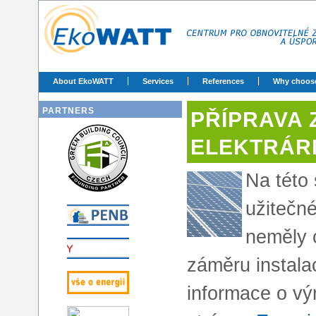
About EkoWATT
Services
References
Why choos
PARTNERS
PŘÍPRAVA
ELEKTRÁRN
Na této
užitečné
neměly 
záměru instalac
informace o výr