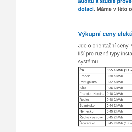
auditu a studie prove
dotaci
. Máme v této o
Výkupní ceny elekt
Jde o orientační ceny,
liší pro různé typy inst
systému.
ČR
0,55 €/kWh (1 € 
Francie
0,30 €/kWh
Portugalsko
0,32 €/kWh
Itálie
0,36 €/kWh
Francie - Korsika
0,40 €/kWh
Řecko
0,40 €/kWh
Španělsko
0,44 €/kWh
Německo
0,45 €/kWh
Řecko - ostrovy
0,45 €/kWh
Švýcarsko
0,45 €/kWh (1 € 