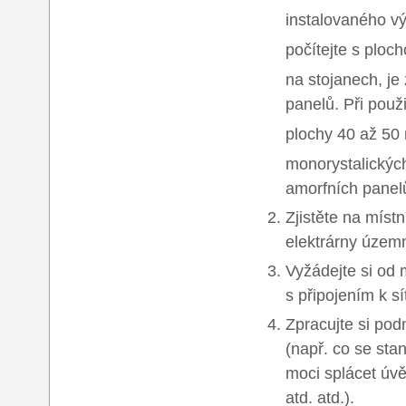
instalovaného v
počítejte s ploc
na stojanech, je
panelů. Při použ
plochy 40 až 50
monorystalických
amorfních panel
Zjistěte na mís
elektrárny územn
Vyžádejte si od
s připojením k sít
Zpracujte si podn
(např. co se sta
moci splácet úvě
atd. atd.).