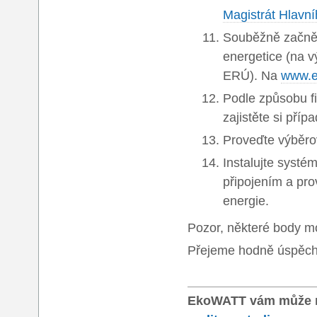
Magistrát Hlavn
Souběžně začněte
energetice (na v
ERÚ). Na
www.e
Podle způsobu fi
zajistěte si příp
Proveďte výběrov
Instalujte systém
připojením a pr
energie.
Pozor, některé body mo
Přejeme hodně úspěch
EkoWATT vám může n