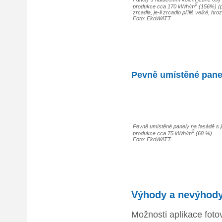
2
produkce cca 170 kWh/m
(156%) (p
zrcadla, je-li zrcadlo příliš velké, hro
Foto: EkoWATT
Pevně umístěné panely
Pevně umístěné panely na fasádě s již
2
produkce cca 75 kWh/m
(68 %).
Foto: EkoWATT
Výhody a nevýhody
Možnosti aplikace foto