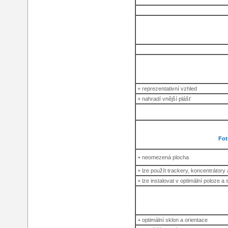
+ reprezentativní vzhled
+ nahradí vnější plášť
Fot
+ neomezená plocha
+ lze použít trackery, koncentrátory 
+ lze instalovat v optimální poloze a 
+ optimální sklon a orientace