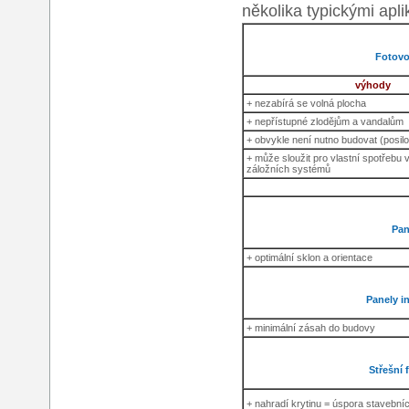
několika typickými apl
Fotovo
výhody
+ nezabírá se volná plocha
+ nepřístupné zlodějům a vandalům
+ obvykle není nutno budovat (posilov
+ může sloužit pro vlastní spotřebu 
záložních systémů
Pan
+ optimální sklon a orientace
Panely i
+ minimální zásah do budovy
Střešní 
+ nahradí krytinu = úspora stavební