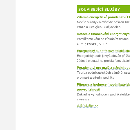
SOUVISEJÍCÍ SLUŽBY
Zdarma energetické poradenství E
Nevíte si rady? Navštívte naši on-lin
Praze a Českých Budějovicích.
Dotace a financování energetickýc
Pomůžeme vám se získáním dotace
OPŽP, PANEL, SFŽP.
Energetický audit fotovoltaické ele
Energetický audit je vyžadován při žád
žádosti o dotaci na projekt fotovoltaic
Poradenství pro malé a střední po
Tvorba podnikatelských záměrů, strat
pro malé a střední podniky
Příprava a hodnocení podnikatels
proveditelnosti
Důkladné vyhodnocení podnikatelské
investice.
další služby >>