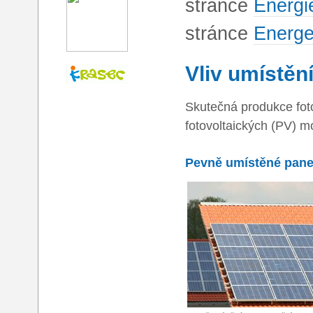
stránce
Energie
stránce
Energet
Vliv umístěn
Skutečná produkce foto
fotovoltaických (PV) m
Pevně umístěné pane