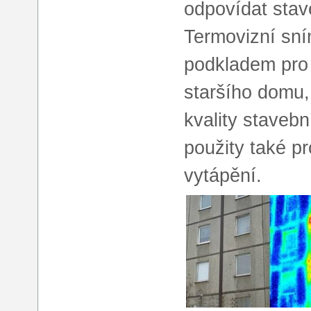
odpovídat stav
Termovizní sn
podkladem pro 
staršího domu,
kvality staveb
použity také p
vytápění.