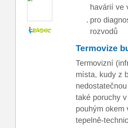
havárií ve
pro diagno
rozvodů
Termovize b
Termovizní (in
místa, kudy z b
nedostatečnou 
také poruchy v
pouhým okem vi
tepelně-techni