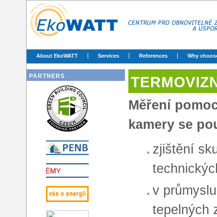
About EkoWATT
Services
References
Why choos
PARTNERS
TERMOVIZN
Měření pomoc
kamery se pou
zjištění sk
technickýc
v průmyslu 
tepelných 