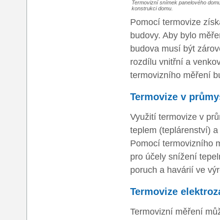
Termovizní snímek panelového domu 
konstrukci domu.
Pomocí termovize získ
budovy. Aby bylo měřen
budova musí být zárov
rozdílu vnitřní a venk
termovizního měření bu
Termovize v průmy
Využití termovize v pr
teplem (teplárenství) 
Pomocí termovizního mě
pro účely snížení tepe
poruch a havárií ve vý
Termovize elektroz
Termovizní měření může