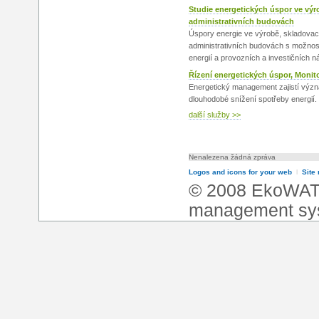
Studie energetických úspor ve vý
administrativních budovách
Úspory energie ve výrobě, skladovací
administrativních budovách s možnost
energií a provozních a investičních n
Řízení energetických úspor, Monito
Energetický management zajistí význ
dlouhodobé snížení spotřeby energií.
další služby >>
Nenalezena žádná zpráva
Logos and icons for your web
l
Site
© 2008 EkoWA
management sy