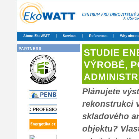
About EkoWATT
Services
References
Why choos
PARTNERS
STUDIE EN
VÝROBĚ, 
ADMINIST
Plánujete výs
rekonstrukci 
skladového a
objektu? Vlas