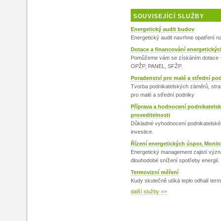
SOUVISEJÍCÍ SLUŽBY
Energetický audit budov
Energetický audit navrhne opatření n
Dotace a financování energetickýc
Pomůžeme vám se získáním dotace
OPŽP, PANEL, SFŽP.
Poradenství pro malé a střední po
Tvorba podnikatelských záměrů, strat
pro malé a střední podniky
Příprava a hodnocení podnikatels
proveditelnosti
Důkladné vyhodnocení podnikatelské
investice.
Řízení energetických úspor, Monito
Energetický management zajistí význ
dlouhodobé snížení spotřeby energií.
Termovizní měření
Kudy skutečně utíká teplo odhalí ter
další služby >>