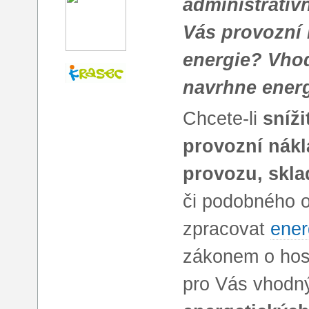
administrativ
Vás provozní 
energie? Vho
navrhne energ
Chcete-li
sníži
provozní nák
provozu, skla
či podobného o
zpracovat
ener
zákonem o hosp
pro Vás vhodn