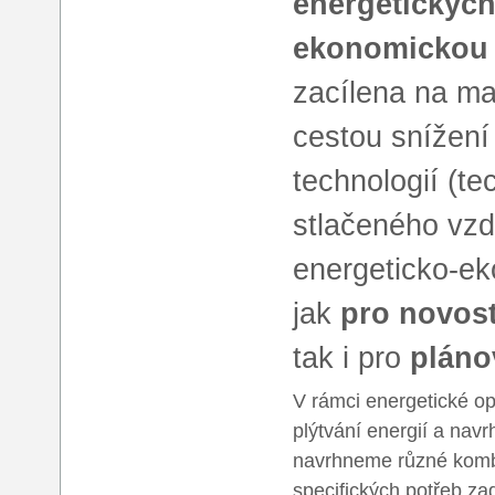
energetických
ekonomickou 
zacílena na ma
cestou snížení
technologií (te
stlačeného vzd
energeticko-ek
jak
pro novost
tak i pro
pláno
V rámci energetické o
plýtvání energií a navr
navrhneme různé kombin
specifických potřeb zad