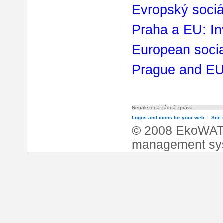
Evropský sociá
Praha a EU: In
European socia
Prague and EU:
Nenalezena žádná zpráva
Logos and icons for your web
l
Site
© 2008 EkoWA
management sy