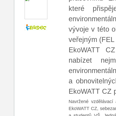
které přispě
environmentál
vývoje v této 
veřejným (FEL
EkoWATT CZ 
nabízet nejm
environmentáln
a obnovitelnýc
EkoWATT CZ p
Navržené vzdělávací 
EkoWATT CZ, sebezam
a studentů VŠ. Jedná