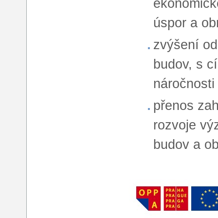
ekonomické
úspor a ob
zvýšení odb
budov, s c
náročnosti
přenos zah
rozvoje vý
budov a ob