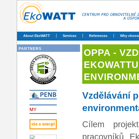
About EkoWATT
Services
References
Why choos
PARTNERS
OPPA - VZ
EKOWATTU 
ENVIRONM
Vzdělávání 
environmentá
Cílem projek
pracovníků E