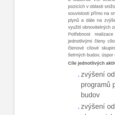
pozicích v oblasti sni
souvislosti přímo na s
plynů a dále na zvýše
využití obnovitelných z
Potřebnost realizac
jednotlivými členy cíl
členové cílové skupi
šetrných budov, úspor
Cíle jednotlivých akti
zvýšení od
programů p
budov
zvýšení odb