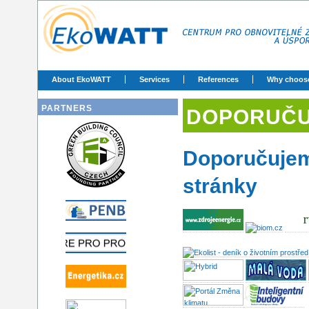
About EkoWATT
Services
References
Why choos
PARTNERS
DOPORUČ
Doporučujeme
stránky