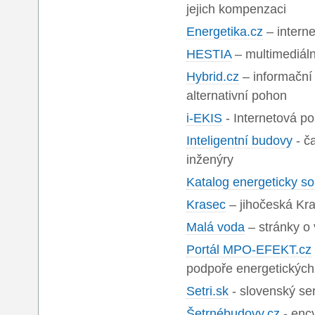
jejich kompenzaci
Energetika.cz
– intern
HESTIA
– multimediál
Hybrid.cz
– informační 
alternativní pohon
i-EKIS
- Internetová p
Inteligentní budovy
- č
inženýry
Katalog energeticky s
Krasec
– jihočeská Kra
Malá voda
– stránky o 
Portál MPO-EFEKT.cz
podpoře energetických 
Setri.sk
- slovenský se
Šetrnébudovy.cz
- enc