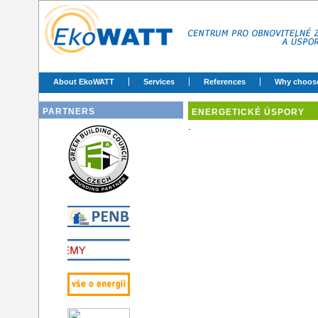
About EkoWATT
Services
References
Why choos
PARTNERS
ENERGETICKÉ ÚSPORY
-