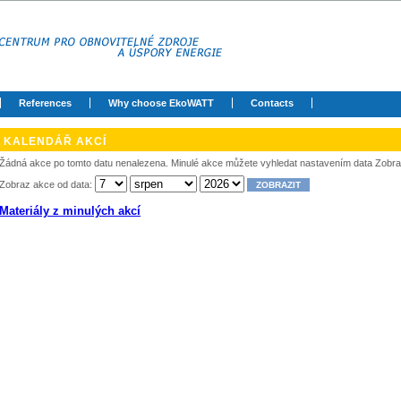
References
Why choose EkoWATT
Contacts
KALENDÁŘ AKCÍ
Žádná akce po tomto datu nenalezena. Minulé akce můžete vyhledat nastavením data Zobra
Zobraz akce od data:
Materiály z minulých akcí