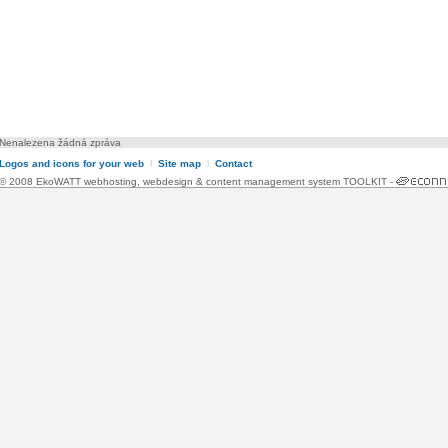
Nenalezena žádná zpráva
Logos and icons for your web
l
Site map
l
Contact
© 2008 EkoWATT
webhosting
,
webdesign
&
content management system TOOLKIT
-