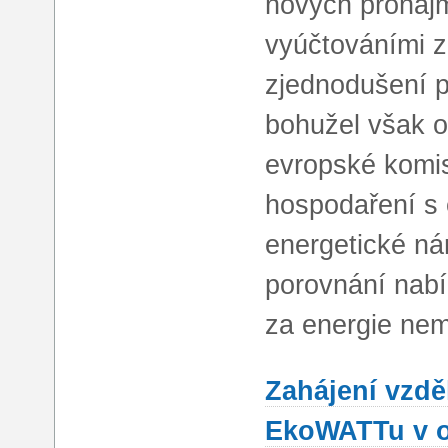
nových pronájm
vyúčtováními z
zjednodušení p
bohužel však 
evropské komis
hospodaření s 
energetické ná
porovnání nabí
za energie nem
Zahájení vzdě
EkoWATTu v o