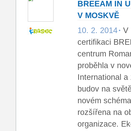
BREEAM IN 
V MOSKVĚ
10. 2. 2014
V 
certifikaci BR
centrum Roman
proběhla v no
International a
budov na světě,
novém schématu
rozšířena na o
organizace. Ek