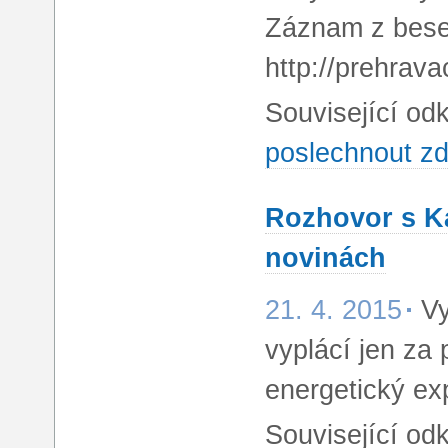
Záznam z bese
http://prehrav
Související od
poslechnout zd
Rozhovor s K
novinách
21. 4. 2015
Vy
vyplácí jen za 
energetický e
Související od