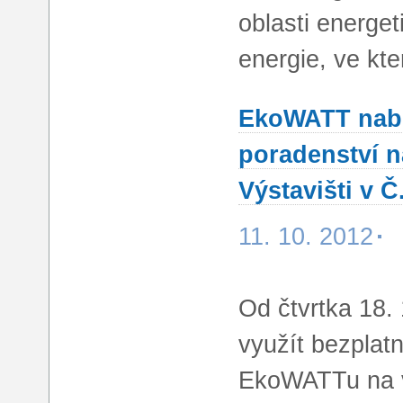
oblasti energe
energie, ve k
EkoWATT nabí
poradenství 
Výstavišti v Č
11. 10. 2012
Od čtvrtka 18.
využít bezplat
EkoWATTu na 