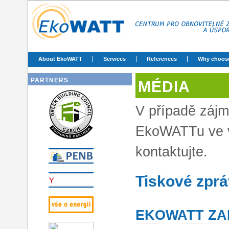
About EkoWATT
Services
References
Why choos
PARTNERS
MÉDIA
V případě zájm
EkoWATTu ve 
kontaktujte.
Tiskové zpr
EKOWATT ZAH