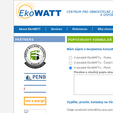
About EkoWATT
Services
References
Why choos
PARTNERS
POPTÁVKOVÝ FORMULÁŘ 
Mám zájem o bezplatnou konzult
V poradně EkoWATTu - Praha
V poradně EkoWATTu - České 
V poradně EkoWATTu - Plzeň
Prosíme o stručný popis situa
Vyplňte, prosím, kontakty na Vá
Údaje označené hvězdičkou jsou pov