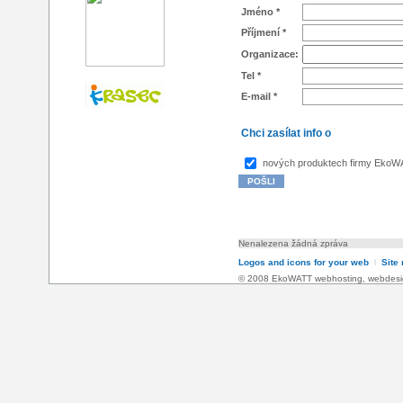
Jméno *
Příjmení *
Organizace:
Tel *
E-mail *
Chci zasílat info o
nových produktech firmy Eko
Nenalezena žádná zpráva
Logos and icons for your web
l
Site
© 2008 EkoWATT
webhosting
,
webdesi